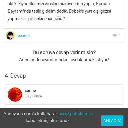
aldık. Ziyaretlerimizi ve işlerimizi önceden yapıp, Kurban
Bayramı'nda tatile gidelim dedik. Bebekle yurt dışı gezisi
yapmakla ilgili neler önerirsiniz?
yesimd
4
chat
Bu soruya cevap verir misin?
Anneler deneyimlerinden faydalanmak istiyor!
4 Cevap
canne
14 yıl önce
Anneysen.com'u kullanarak
çerez politikamızı
Neden olmasın sonuçta bebekle gezi yapılmayacak diye bir
kabul etmiş olursunuz.
ANLADIM
şey yok bence çekinmeyin gezin sağlık sigortalarınızı