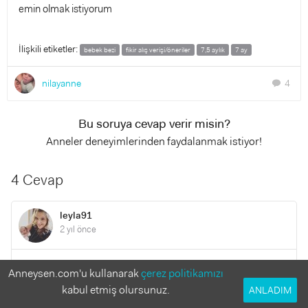
emin olmak istiyorum
İlişkili etiketler:
bebek bezi
fikir alış verişi/öneriler
7,5 aylık
7 ay
nilayanne
4
chat
Bu soruya cevap verir misin?
Anneler deneyimlerinden faydalanmak istiyor!
4 Cevap
leyla91
2 yıl önce
Evet diğer bezlere göre temiz içerikli içinde parfümde bok
Anneysen.com'u kullanarak
çerez politikamızı
böylece bebeğin hassas olan cildini irite etmiyor pişiğe yol
kabul etmiş olursunuz.
ANLADIM
açmıyor. Sürekli yara olmaya müsait cildi olan bebekler için