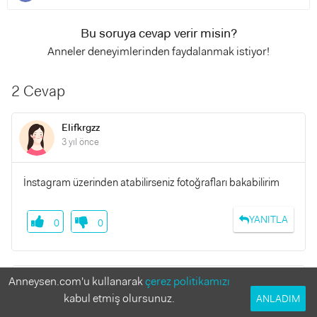
Bu soruya cevap verir misin?
Anneler deneyimlerinden faydalanmak istiyor!
2 Cevap
Elifkrgzz
3 yıl önce
İnstagram üzerinden atabilirseniz fotoğrafları bakabilirim
YANITLA
0
0
Anneysen.com'u kullanarak
çerez politikamızı
Ruzgarinanesi
4 yıl önce
kabul etmiş olursunuz.
ANLADIM