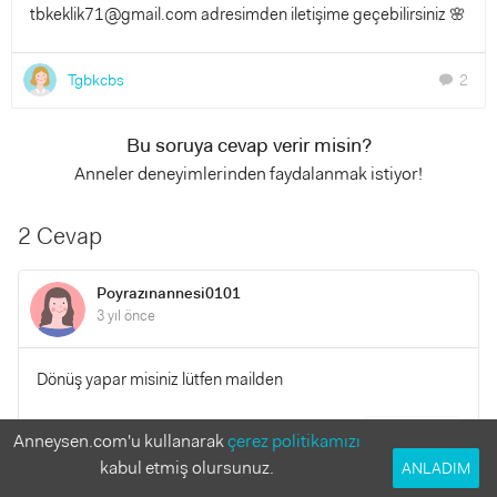
tbkeklik71@gmail.com
adresimden iletişime geçebilirsiniz 🌸
Tgbkcbs
2
chat
Bu soruya cevap verir misin?
Anneler deneyimlerinden faydalanmak istiyor!
2 Cevap
Poyrazınannesi0101
3 yıl önce
Dönüş yapar misiniz lütfen mailden
YANITLA
Anneysen.com'u kullanarak
çerez politikamızı
0
0
kabul etmiş olursunuz.
ANLADIM