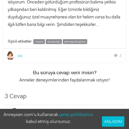
istiyorum. Önceden götürdüğüm profösörün bakma yetkisi
yılbaşından beri kaldırılmış. Eğer İzmirde bildiğiniz
duyduğunuz özel muaynehanesi olan bir hekim varsa bu dalla
ilgili lütfen bana bilgi verin. Şimdiden teşekkürler...
İlişkili etiketler:
mama
anne sütü
emmeyi bırakma
sis
3
chat
Bu soruya cevap verir misin?
Anneler deneyimlerinden faydalanmak istiyor!
3 Cevap
sis
Anneysen.com'u kullanarak
çerez politikamızı
15 yıl önce
kabul etmiş olursunuz.
ANLADIM