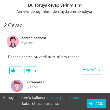
Bu soruya cevap verir misin?
Anneler deneyimlerinden faydalanmak istiyor!
2 Cevap
Zehraninannesi
6 yıl önce
Banada deniz suyu verdi sıkıntı olur mu acaba
YANITLA
0
0
Sultanmasal
6 yıl önce
Anneysen.com'u kullanarak
çerez politikamızı
Bende deniz suyu kullandım hiçbirşey olmaz
kabul etmiş olursunuz.
ANLADIM
korkma.katı olan mukusu sıvı hale getiriyor zaten