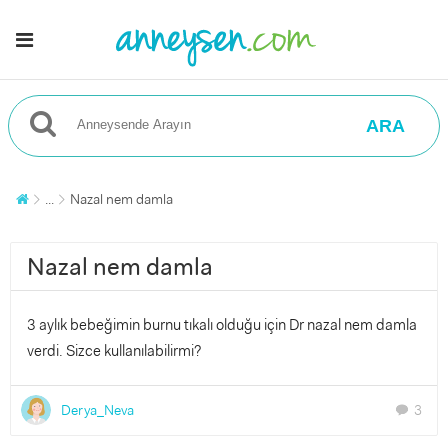
ARA
...
Nazal nem damla
Nazal nem damla
3 aylık bebeğimin burnu tıkalı olduğu için Dr nazal nem damla
verdi. Sizce kullanılabilirmi?
Derya_Neva
3
chat