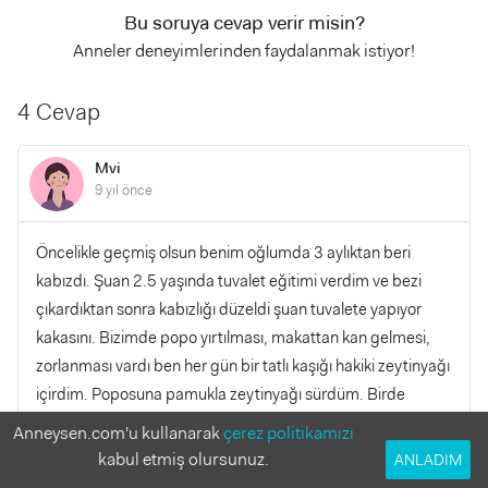
Bu soruya cevap verir misin?
Anneler deneyimlerinden faydalanmak istiyor!
4 Cevap
Mvi
9 yıl önce
Öncelikle geçmiş olsun benim oğlumda 3 aylıktan beri
kabızdı. Şuan 2.5 yaşında tuvalet eğitimi verdim ve bezi
çıkardıktan sonra kabızlığı düzeldi şuan tuvalete yapıyor
kakasını. Bizimde popo yırtılması, makattan kan gelmesi,
zorlanması vardı ben her gün bir tatlı kaşığı hakiki zeytinyağı
içirdim. Poposuna pamukla zeytinyağı sürdüm. Birde
bebeğiniz kakasını Kaç günde bir yapıyor ?
Anneysen.com'u kullanarak
çerez politikamızı
kabul etmiş olursunuz.
ANLADIM
YANITLA
0
0