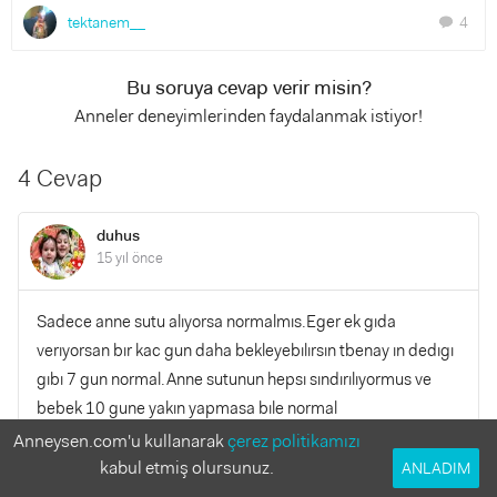
tektanem__
4
chat
Bu soruya cevap verir misin?
Anneler deneyimlerinden faydalanmak istiyor!
4 Cevap
duhus
15 yıl önce
Sadece anne sutu alıyorsa normalmıs.Eger ek gıda
verıyorsan bır kac gun daha bekleyebılırsın tbenay ın dedıgı
gıbı 7 gun normal.Anne sutunun hepsı sındırılıyormus ve
bebek 10 gune yakın yapmasa bıle normal
sayılıyor.cocugun rahatsa hıcbır sorun yok.benım oglum 6
Anneysen.com'u kullanarak
çerez politikamızı
ayın ıcınde ek gıda basladım yınede 4 gun 5 gun arayla
kabul etmiş olursunuz.
ANLADIM
yapıyor.Endıselenme.