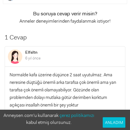
Bu soruya cevap verir misin?
Anneler deneyimlerinden faydalanmak istiyor!
1 Cevap
Elfsltn
6 yıl önce
Normalde kafa üzerine düşünce 2 saat uyutulmaz. Ama
neresine düştüğü önemli arka tarafsa çok önemli ama yan
tarafsa çok önemli olamayabiliyor. Gözünde olan
problemden dolayı mutlaka götür derimben korktum
açıkçası insallah önemli bir şey yoktur
Anneysen.com'u kullanarak
çerez politikamızı
YANITLA
0
0
kabul etmiş olursunuz.
ANLADIM