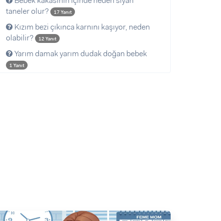
Bebek kakasının içinde neden siyah
taneler olur?
17 Yanıt
Kızım bezi çıkınca karnını kaşıyor, neden
olabilir?
12 Yanıt
Yarım damak yarım dudak doğan bebek
1 Yanıt