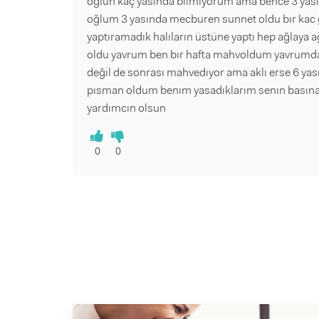
oğlun kaç yasında bılmıyorum ama bence 3 yas
oğlum 3 yasında mecburen sunnet oldu bır kac g
yaptıramadık halıların üstüne yaptı hep ağlaya ağ
oldu yavrum ben bır hafta mahvoldum yavrumda o
değil de sonrası mahvedıyor ama aklı erse 6 yas
pısman oldum benım yasadıklarım senın basına g
yardımcın olsun
0
0