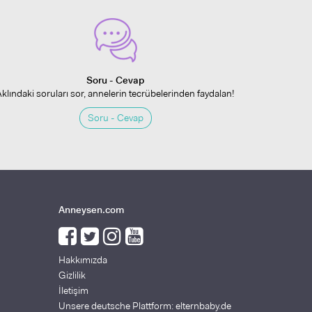
Soru - Cevap
Aklındaki soruları sor, annelerin tecrübelerinden faydalan!
Soru - Cevap
Anneysen.com
Hakkımızda
Gizlilik
İletişim
Unsere deutsche Plattform: elternbaby.de