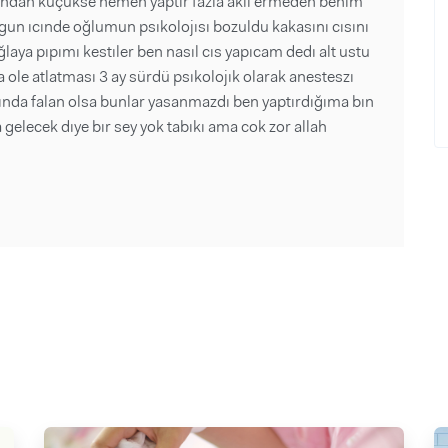
ından küçükse hemen yaptır fazla aklı ermeden benım
un ıcınde oğlumun psıkolojısı bozuldu kakasını cısını
laya pıpımı kestıler ben nasıl cıs yapıcam dedı alt ustu
le atlatması 3 ay sürdü psıkolojık olarak anesteszı
ında falan olsa bunlar yasanmazdı ben yaptırdığıma bın
elecek dıye bır sey yok tabıkı ama cok zor allah