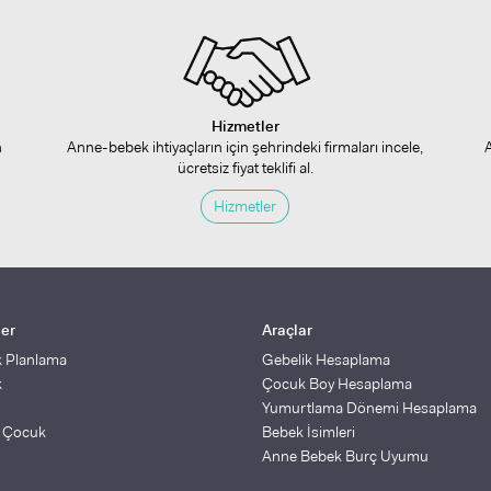
Hizmetler
n
Anne-bebek ihtiyaçların için şehrindeki firmaları incele,
ücretsiz fiyat teklifi al.
Hizmetler
ler
Araçlar
k Planlama
Gebelik Hesaplama
k
Çocuk Boy Hesaplama
Yumurtlama Dönemi Hesaplama
ş Çocuk
Bebek İsimleri
Anne Bebek Burç Uyumu