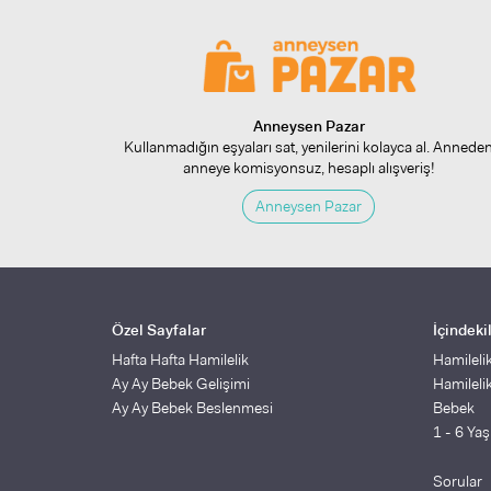
Anneysen Pazar
Kullanmadığın eşyaları sat, yenilerini kolayca al. Annede
anneye komisyonsuz, hesaplı alışveriş!
Anneysen Pazar
Özel Sayfalar
İçindeki
Hafta Hafta Hamilelik
Hamileli
Ay Ay Bebek Gelişimi
Hamileli
Ay Ay Bebek Beslenmesi
Bebek
1 - 6 Ya
Sorular