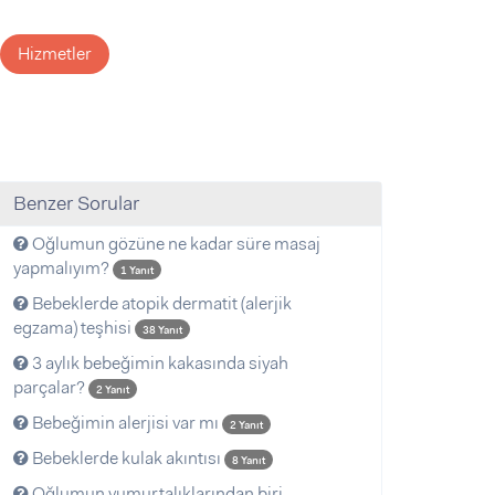
Hizmetler
Benzer Sorular
Oğlumun gözüne ne kadar süre masaj
yapmalıyım?
1 Yanıt
Bebeklerde atopik dermatit (alerjik
egzama) teşhisi
38 Yanıt
3 aylık bebeğimin kakasında siyah
parçalar?
2 Yanıt
Bebeğimin alerjisi var mı
2 Yanıt
Bebeklerde kulak akıntısı
8 Yanıt
Oğlumun yumurtalıklarından biri