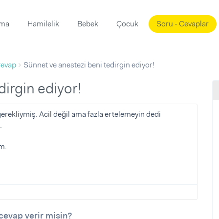
ama
Hamilelik
Bebek
Çocuk
Soru - Cevaplar
Süslemeleri
ama
evap
Sünnet ve anestezi beni tedirgin ediyor!
ta
ı
ı
ısı
dirgin ediyor!
 Mekanı
mi)
rekliymiş. Acil değil ama fazla ertelemeyin dedi
.
üsleme
i
i
m.
u
ünü
i
cevap verir misin?