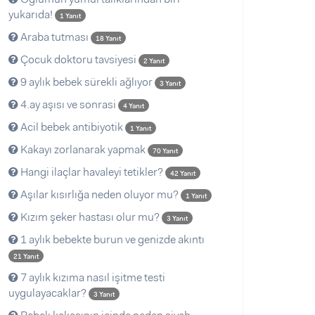
yukarıda!
1 Yanıt
Araba tutması
18 Yanıt
Çocuk doktoru tavsiyesi
2 Yanıt
9 aylık bebek sürekli ağlıyor
3 Yanıt
4.ay aşısı ve sonrasi
4 Yanıt
Acil bebek antibiyotik
1 Yanıt
Kakayı zorlanarak yapmak
70 Yanıt
Hangi ilaçlar havaleyi tetikler?
42 Yanıt
Aşılar kısırlığa neden oluyor mu?
1 Yanıt
Kızım şeker hastası olur mu?
3 Yanıt
1 aylık bebekte burun ve genizde akıntı
21 Yanıt
7 aylık kızıma nasıl işitme testi
uygulayacaklar?
3 Yanıt