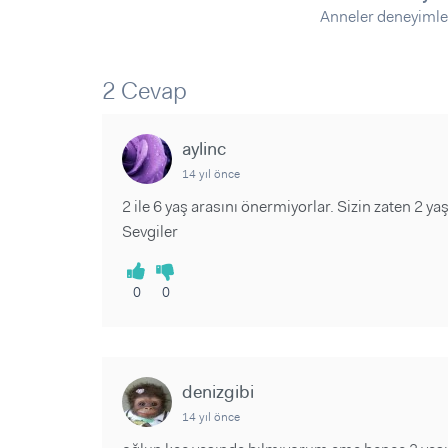
Sorular ve Yanıtlar
Sorular ve Yanıtlar
Anneler deneyimle
Eğlence
Makaleler
Makaleler
Ürünler
Videolar
Videolar
2 Cevap
Sorular ve Yanıtlar
Makaleler
aylinc
Videolar
14 yıl önce
2 ile 6 yaş arasını önermiyorlar. Sizin zaten 2 y
Sevgiler
0
0
denizgibi
14 yıl önce