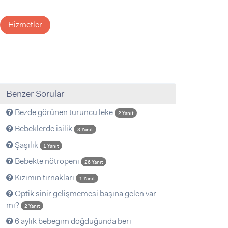
Hizmetler
Benzer Sorular
Bezde görünen turuncu leke
2 Yanıt
Bebeklerde isilik
3 Yanıt
Şaşılık
1 Yanıt
Bebekte nötropeni
26 Yanıt
Kızımın tırnakları
1 Yanıt
Optik sinir gelişmemesi başına gelen var
mı?
2 Yanıt
6 aylık bebegım doğduğunda beri