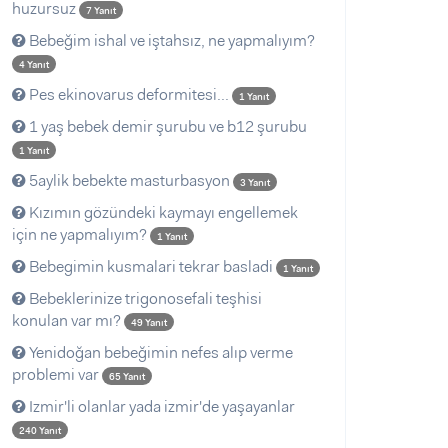
huzursuz
7 Yanıt
Bebeğim ishal ve iştahsız, ne yapmalıyım?
4 Yanıt
Pes ekinovarus deformitesi...
1 Yanıt
1 yaş bebek demir şurubu ve b12 şurubu
1 Yanıt
5aylik bebekte masturbasyon
3 Yanıt
Kızımın gözündeki kaymayı engellemek
için ne yapmalıyım?
1 Yanıt
Bebegimin kusmalari tekrar basladi
1 Yanıt
Bebeklerinize trigonosefali teşhisi
konulan var mı?
49 Yanıt
Yenidoğan bebeğimin nefes alıp verme
problemi var
65 Yanıt
Izmir'li olanlar yada izmir'de yaşayanlar
240 Yanıt