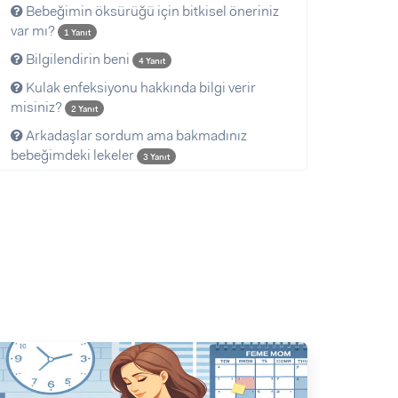
Bebeğimin öksürüğü için bitkisel öneriniz
var mı?
1 Yanıt
Bilgilendirin beni
4 Yanıt
Kulak enfeksiyonu hakkında bilgi verir
misiniz?
2 Yanıt
Arkadaşlar sordum ama bakmadınız
bebeğimdeki lekeler
3 Yanıt