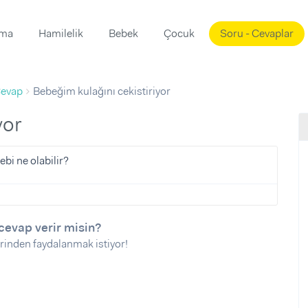
ama
Hamilelik
Bebek
Çocuk
Soru - Cevaplar
Süslemeleri
ama
evap
Bebeğim kulağını cekistiriyor
ta
ı
ı
ısı
yor
 Mekanı
mi)
ebi ne olabilir?
üsleme
i
i
u
cevap verir misin?
rinden faydalanmak istiyor!
ünü
i