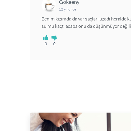
Gokseny
12 yıl önce
Benim kızımda da var saçları uzadı heralde 
su mu kaçtı acaba onu da düşünmüyor değili
0
0