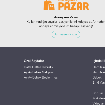
Anneysen Pazar
Kullanmadığın eşyaları sat, yenilerini kolayca al. Annede
anneye komisyonsuz, hesaplı alışveriş!
Anneysen Pazar
Özel Sayfalar
İçindeki
Hafta Hafta Hamilelik
Hamileli
Ay Ay Bebek Gelişimi
Hamileli
Ay Ay Bebek Beslenmesi
Bebek
1 - 6 Ya
Sorular
Makalele
Videolar