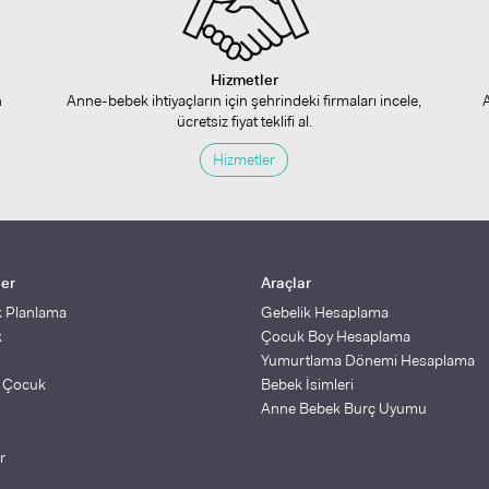
Hizmetler
n
Anne-bebek ihtiyaçların için şehrindeki firmaları incele,
ücretsiz fiyat teklifi al.
Hizmetler
ler
Araçlar
k Planlama
Gebelik Hesaplama
k
Çocuk Boy Hesaplama
Yumurtlama Dönemi Hesaplama
ş Çocuk
Bebek İsimleri
Anne Bebek Burç Uyumu
r