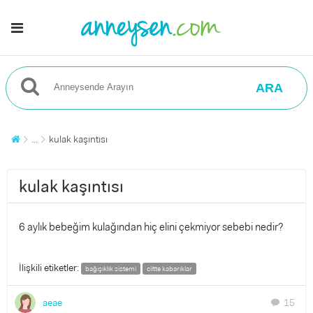
ARA
...
kulak kaşıntısı
kulak kaşıntısı
6 aylık bebeğim kulağından hiç elini çekmiyor sebebi nedir?
İlişkili etiketler:
bağışıklık sistemi
ciltte kabarıklar
aeae
15
chat