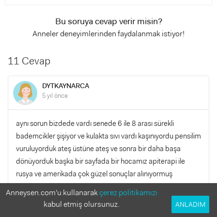
Bu soruya cevap verir misin?
Anneler deneyimlerinden faydalanmak istiyor!
11 Cevap
DYTKAYNARCA
5 yıl önce
aynı sorun bizdede vardı senede 6 ile 8 arası sürekli
bademcikler şişiyor ve kulakta sıvı vardı kaşınıyordu pensilim
vuruluyorduk ateş üstüne ateş ve sonra bir daha başa
dönüyorduk başka bir sayfada bir hocamız apiterapi ile
rusya ve amerikada çok güzel sonuçlar alınıyormuş
hastalarına tavsiye ediyormuş bizde araştırma yaparken
Anneysen.com'u kullanarak
çerez politikamızı
facede mucizemarilar sayfasından set aldık şükürler olsun 2
kabul etmiş olursunuz.
ANLADIM
senedir bir defa sorun olmadı hatta facede apiterapi aileleri