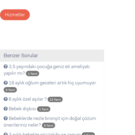
Hizmetler
Benzer Sorular
3,5 yaşındaki çocuğa geniz eti ameliyatı
yapılır mı?
1 Yanıt
18 aylık oğlum geceleri artık hiç uyumuyor
6 Yanıt
6 aylık özel aşılar ?
23 Yanıt
Bebek dışkısı
1 Yanıt
Bebeklerde nezle bronşit için doğal çözüm
önerileriniz neler?
8 Yanıt
3 aylık bebekte göz takibi ne zaman