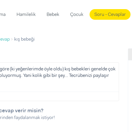
ama
Hamilelik
Bebek
Çocuk
Soru - Cevaplar
Süslemeleri
ama
evap
kış bebeği
ta
ı
ı
ısı
 Mekanı
mi)
öre (ki yeğenlerimde öyle oldu) kış bebekleri genelde çok
uyormuş. Yani kolik gibi bir şey... Tecrübenizi paylaşır
üsleme
i
i
u
ünü
i
cevap verir misin?
rinden faydalanmak istiyor!