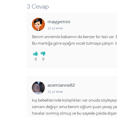
Sorular ve Yanıtlar
Sorular ve Yanıtlar
3 Cevap
Eğlence
Makaleler
Makaleler
Ürünler
Videolar
Videolar
maygemini
12 yıl önce
Sorular ve Yanıtlar
Benim annemle babamın da benzer bir tezi var.
Makaleler
Bu mantığa göre ayağını sıcak tutmaya çalışın. İş
Videolar
0
0
acemianne82
12 yıl önce
kış bebeklerinde kolaylıkları var onuda söyleye
zamanı değişir ama benim oğlum şuan yavaş yav
havalar ısınmış olmuş ve bu sayede çokda dış