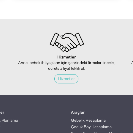
Hizmetler
n
Anne-bebek ihtiyaçların için şehrindeki firmaları incele,
ücretsiz fiyat teklifi al.
Hizmetler
ler
Araçlar
k Planlama
Gebelik Hesaplama
k
Çocuk Boy Hesaplama