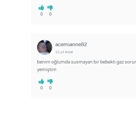
0
0
acemianne82
12 yıl önce
benim oğlumda susmayan bir bebekti gaz soruru
yemiştim
0
0