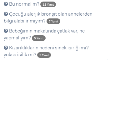
Bu normal m?
12 Yanıt
Çocuğu alerjik bronşit olan annelerden
bilgi alabilir miyim?
7 Yanıt
Bebeğimin makatında çatlak var, ne
yapmalıyım?
5 Yanıt
Kızarıklıkların nedeni sinek ısırığı mı?
yoksa isilik mi?
3 Yanıt