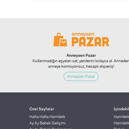
Anneysen Pazar
Kullanmadığın eşyaları sat, yenilerini kolayca al. Annede
anneye komisyonsuz, hesaplı alışveriş!
Anneysen Pazar
Özel Sayfalar
İçindeki
Hafta Hafta Hamilelik
Hamileli
Ay Ay Bebek Gelişimi
Hamileli