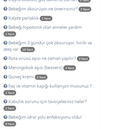
1 Yanıt
Bebeğim öksürüyor,ne önerirsiniz?
2 Yanıt
Kalpte parlaklık
1 Yanıt
Bebeği hipotonik olan anneler yardım
1 Yanıt
Bebeğim 3 gündür çok öksürüyor. hırıltı ve
ateş var.
16 Yanıt
Rota virüsü aşısı ne zaman yapılır?
3 Yanıt
Meningokok aşısı (bexsero)
4 Yanıt
Güneş kremi
3 Yanıt
İlaç ve vitamin kaşığı kullanıyor musunuz ?
1 Yanıt
Kabızlık sorunu için tavsiyeleriniz neler?
2 Yanıt
Bebeğim idrar yolu enfeksiyonu oldu!
8 Yanıt