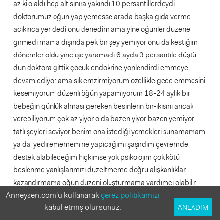
az kilo aldı hep alt sınıra yakındı 10 persantillerdeydi
doktorumuz öğün yap yemesse arada başka gıda verme
acıkınca yer dedi onu denedim ama yine öğünler düzene
girmedi mama dışında pek bir şey yemiyor onu da kestiğim
dönemler oldu yine işe yaramadı 6 ayda 3 persantile düştü
dün doktora gittik çocuk endokrine yönlendirdi emmeye
devam ediyor ama sık emzirmiyorum özellikle gece emmesini
kesemiyorum düzenli öğün yapamıyorum 18-24 aylık bir
bebeğin günlük alması gereken besinlerin bir-ikisini ancak
verebiliyorum çok az yiyor o da bazen yiyor bazen yemiyor
tatlı şeyleri seviyor benim ona istediği yemekleri sunamamam
ya da yedirememem ne yapıcağımı şaşırdım çevremde
destek alabileceğim hiçkimse yok psikolojim çok kötü
beslenme yanlışlarımızı düzeltmeme doğru alışkanlıklar
kazandırmama öğün düzeni oluşturmama yardımcı olabilir
Anneysen.com'u kullanarak
çerez politikamızı
misiniz?
kabul etmiş olursunuz.
ANLADIM