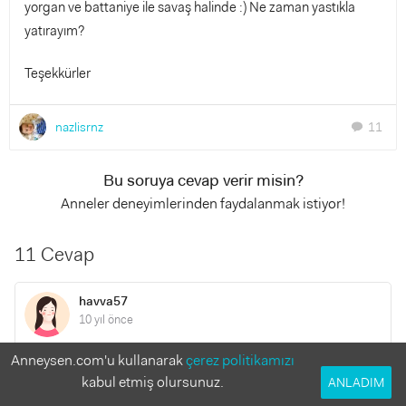
yorgan ve battaniye ile savaş halinde :) Ne zaman yastıkla
yatırayım?
Teşekkürler
nazlisrnz
11
chat
Bu soruya cevap verir misin?
Anneler deneyimlerinden faydalanmak istiyor!
11 Cevap
havva57
10 yıl önce
Anneysen.com'u kullanarak
çerez politikamızı
merhabalar benimde 2,5 aylık kızım var ve kusma olayımız
kabul etmiş olursunuz.
ANLADIM
oldugu için doktorumuza sorduk ne zaman yastık kullanalım