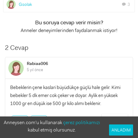
Gsolak
3
chat
Bu soruya cevap verir misin?
Anneler deneyimlerinden faydalanmak istiyor!
2 Cevap
Rabiaa006
5 yıl önce
Bebeklerin çene kaslari büyüdükçe güçlü hale gelir. Kimi
bebekler 5 dk emer cok çeker ve doyar. Aylik en yüksek
1000 gr en düşük ise 500 gr kilo alımı beklenir.
YANITLA
0
0
Anneysen.com'u kullanarak
çerez politikamızı
kabul etmiş olursunuz.
ANLADIM