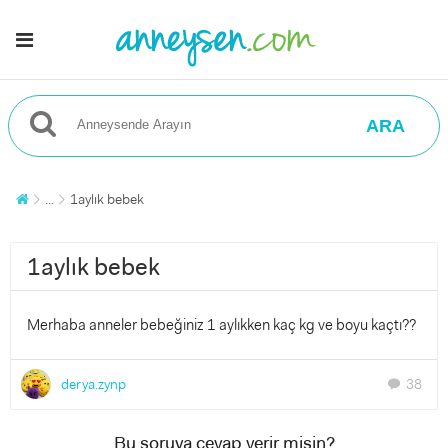
ARA
...
1aylık bebek
1aylık bebek
Merhaba anneler bebeğiniz 1 aylıkken kaç kg ve boyu kaçtı??
derya.zynp
38
chat
Bu soruya cevap verir misin?