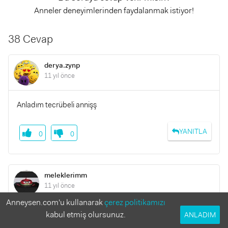
Anneler deneyimlerinden faydalanmak istiyor!
38 Cevap
derya.zynp
11 yıl önce
Anladım tecrübeli annişş
YANITLA
0
0
meleklerimm
11 yıl önce
Anneysen.com'u kullanarak
çerez politikamızı
kabul etmiş olursunuz.
Seninki gi
ANLADIM