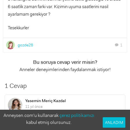
6 saatlik zaman farki var. Kizimin uyuma saatlerini nasil
ayarlamam gerekiyor ?
Tesekkurler
gozde28
1
chat
Bu soruya cevap verir misin?
Anneler deneyimlerinden faydalanmak istiyor!
1 Cevap
Yasemin Meriç Kazdal
11 yıl önce
Anneysen.com'u kullanarak
çerez politikamızı
kabul etmiş olursunuz.
ANLADIM
Merhaba