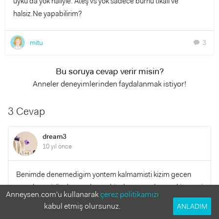
uyku da yok haliyle. Ateş vs yok sadece burnu tıkalı ve
halsiz.Ne yapabilirim?
mitu
3
chat
Bu soruya cevap verir misin?
Anneler deneyimlerinden faydalanmak istiyor!
3 Cevap
dream3
10 yıl önce
Benimde denemedigim yontem kalmamisti kizim gecen
sene bronsiolit olmustu burnu hic durmuyordu evet kiyameti
Anneysen.com'u kullanarak
çerez politikamızı
kopariyorlar hic hoslarina gitmiyor ama aninda burnunu
kabul etmiş olursunuz.
ANLADIM
butun sumuklerden arindiriyor nefes almasini sagliyor.ben