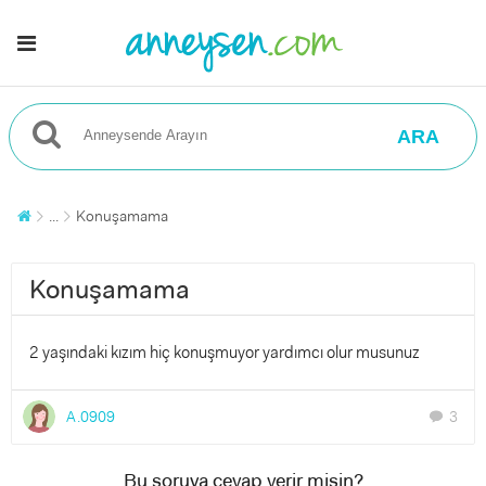
ARA
...
Konuşamama
Konuşamama
2 yaşındaki kızım hiç konuşmuyor yardımcı olur musunuz
A.0909
3
chat
Bu soruya cevap verir misin?