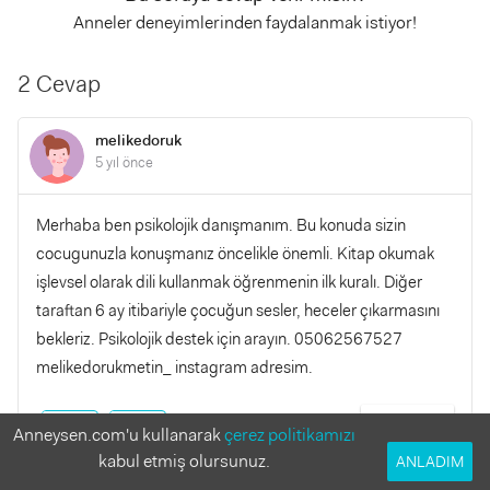
Anneler deneyimlerinden faydalanmak istiyor!
2 Cevap
melikedoruk
5 yıl önce
Merhaba ben psikolojik danışmanım. Bu konuda sizin
cocugunuzla konuşmanız öncelikle önemli. Kitap okumak
işlevsel olarak dili kullanmak öğrenmenin ilk kuralı. Diğer
taraftan 6 ay itibariyle çocuğun sesler, heceler çıkarmasını
bekleriz. Psikolojik destek için arayın. 05062567527
melikedorukmetin_ instagram adresim.
YANITLA
0
0
Anneysen.com'u kullanarak
çerez politikamızı
kabul etmiş olursunuz.
ANLADIM