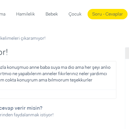
ama
Hamilelik
Bebek
Çocuk
Soru - Cevaplar
Süslemeleri
ama
 kelimeleri çıkaramıyor!
ta
ı
ı
ısı
or!
 Mekanı
mi)
zla konuşmuo anne baba suya ma dıo ama her şeyı anlıo
artmıo ne yapabılerım anneler fıkırlerınız neler yardımcı
üsleme
i
orum cokta konuşrum ama bılmıorum teşekkurler
i
u
ünü
i
cevap verir misin?
rinden faydalanmak istiyor!