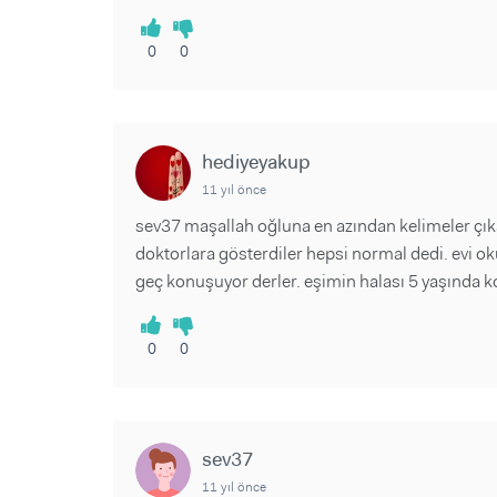
0
0
hediyeyakup
11 yıl önce
sev37 maşallah oğluna en azından kelimeler çı
doktorlara gösterdiler hepsi normal dedi. evi ok
geç konuşuyor derler. eşimin halası 5 yaşında 
0
0
sev37
11 yıl önce