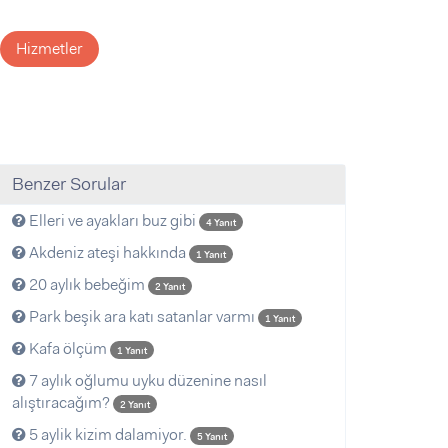
Hizmetler
Benzer Sorular
Elleri ve ayakları buz gibi
4 Yanıt
Akdeniz ateşi hakkında
1 Yanıt
20 aylık bebeğim
2 Yanıt
Park beşik ara katı satanlar varmı
1 Yanıt
Kafa ölçüm
1 Yanıt
7 aylık oğlumu uyku düzenine nasıl
alıştıracağım?
2 Yanıt
5 aylik kizim dalamiyor.
5 Yanıt