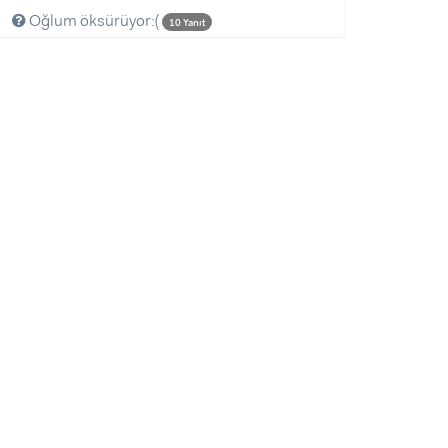
Oğlum öksürüyor:(
10 Yanıt