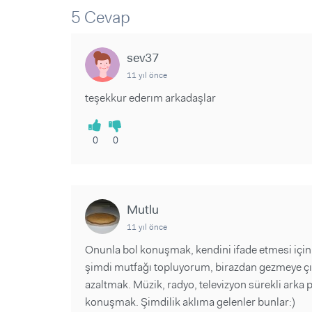
Sorular ve Yanıtlar
Sorular ve Yanıtlar
5 Cevap
Eğlence
Makaleler
Makaleler
Ürünler
Videolar
Videolar
sev37
11 yıl önce
Sorular ve Yanıtlar
teşekkur ederım arkadaşlar
Makaleler
Videolar
0
0
Mutlu
11 yıl önce
Onunla bol konuşmak, kendini ifade etmesi için f
şimdi mutfağı topluyorum, birazdan gezmeye çık
azaltmak. Müzik, radyo, televizyon sürekli arka
konuşmak. Şimdilik aklıma gelenler bunlar:)