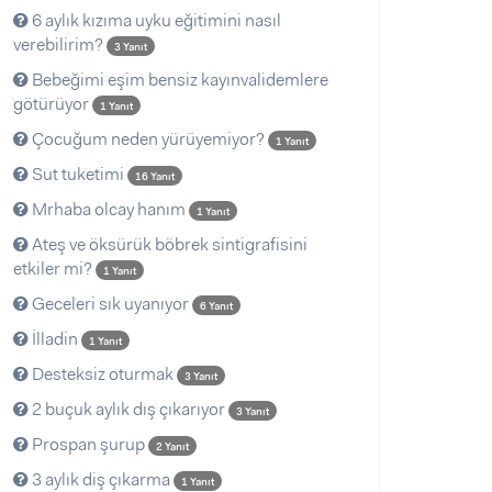
6 aylık kızıma uyku eğitimini nasıl
verebilirim?
3 Yanıt
Bebeğimi eşim bensiz kayınvalidemlere
götürüyor
1 Yanıt
Çocuğum neden yürüyemiyor?
1 Yanıt
Sut tuketimi
16 Yanıt
Mrhaba olcay hanım
1 Yanıt
Ateş ve öksürük böbrek sintigrafisini
etkiler mi?
1 Yanıt
Geceleri sık uyanıyor
6 Yanıt
İlladin
1 Yanıt
Desteksiz oturmak
3 Yanıt
2 buçuk aylık dış çıkarıyor
3 Yanıt
Prospan şurup
2 Yanıt
3 aylık diş çıkarma
1 Yanıt