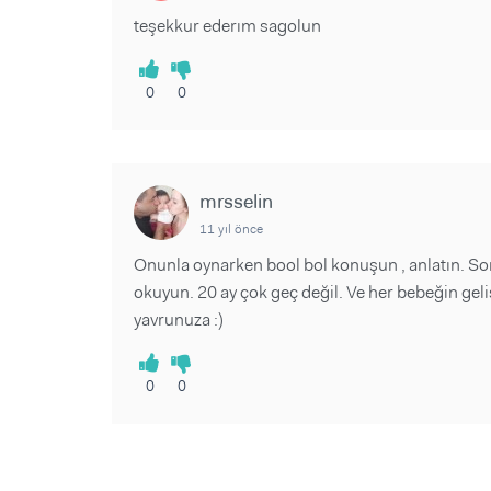
teşekkur ederım sagolun
0
0
mrsselin
11 yıl önce
Onunla oynarken bool bol konuşun , anlatın. Sor
okuyun. 20 ay çok geç değil. Ve her bebeğin geli
yavrunuza :)
0
0