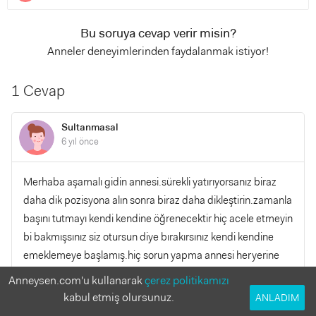
Bu soruya cevap verir misin?
Anneler deneyimlerinden faydalanmak istiyor!
1 Cevap
Sultanmasal
6 yıl önce
Merhaba aşamalı gidin annesi.sürekli yatırıyorsanız biraz
daha dik pozisyona alın sonra biraz daha dikleştirin.zamanla
başını tutmayı kendi kendine öğrenecektir hiç acele etmeyin
bi bakmışsınız siz otursun diye bırakırsınız kendi kendine
emeklemeye başlamış.hiç sorun yapma annesi heryerine
yastık koy.hiç vazgeçme hergün yastıkla destekle
Anneysen.com'u kullanarak
çerez politikamızı
oturtmaya çalış boynuna kadar destekle ama ilgisini
kabul etmiş olursunuz.
ANLADIM
çekecek bişeyler koy göz hizasında olsun.kırmızı bebeklerin