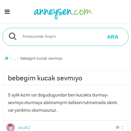
ARA
...
bebegim kucak sevmıyo
bebegim kucak sevmıyo
5 aylık kızım var dogudugundan berı kucakta durmayı
sevmıyo oturmaya alsıtıramıyrm kafasını tutmamada sıkıntı
var yardımcı olurmusunuz...
asya52
1
chat