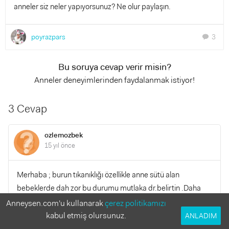
anneler siz neler yapıyorsunuz? Ne olur paylaşın.
poyrazpars
3
chat
Bu soruya cevap verir misin?
Anneler deneyimlerinden faydalanmak istiyor!
3 Cevap
ozlemozbek
15 yıl önce
Merhaba ; burun tıkanıklığı özellikle anne sütü alan
bebeklerde dah zor bu durumu mutlaka dr.belirtin .Daha
rahat nefes alması ve aynı zamanda eme bilmesi için siz
Anneysen.com'u kullanarak
çerez politikamızı
yatın ve bebeğiniz yüzü koyun üstünüze yatırarak emzirmeyi
kabul etmiş olursunuz.
ANLADIM
deneyin oğlum grip olduğu ve burnu tıkanık olduğunda bu