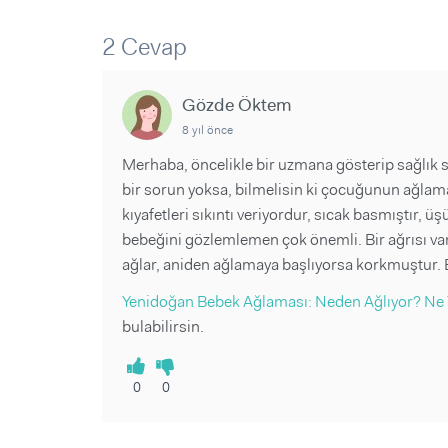
Sorular ve Yanıtlar
Sorular ve Yanıtlar
Eğlence
Makaleler
Makaleler
2 Cevap
Ürünler
Videolar
Videolar
Gözde Öktem
Sorular ve Yanıtlar
8 yıl önce
Makaleler
Merhaba, öncelikle bir uzmana gösterip sağlık 
Videolar
bir sorun yoksa, bilmelisin ki çocuğunun ağlamas
kıyafetleri sıkıntı veriyordur, sıcak basmıştır, ü
bebeğini gözlemlemen çok önemli. Bir ağrısı vars
ağlar, aniden ağlamaya başlıyorsa korkmuştur. Bu
Yenidoğan Bebek Ağlaması: Neden Ağlıyor? Ne
bulabilirsin.
0
0