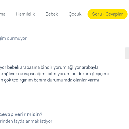
ama
Hamilelik
Bebek
Çocuk
Soru - Cevaplar
Süslemeleri
ama
ğim durmuyor
ta
ı
ı
ısı
 Mekanı
mi)
ıyor bebek arabasına bindiriyorum ağlıyor arabayla
zde ağlıyor ne yapacağımı bilmiyorum bu durum ğeçiçimi
üsleme
i
çin çok tedirginim benim durumumda olanlar varmı
i
u
ünü
i
cevap verir misin?
rinden faydalanmak istiyor!