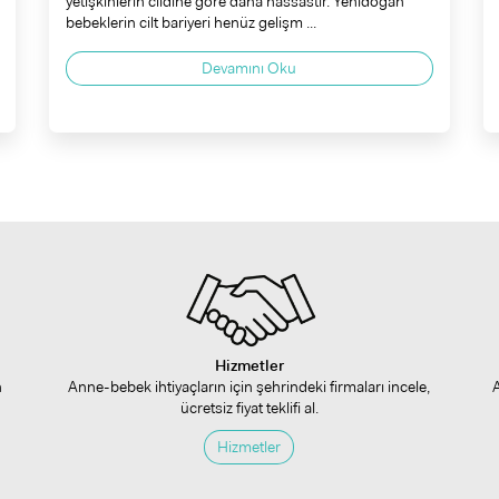
yetişkinlerin cildine göre daha hassastır. Yenidoğan
bebeklerin cilt bariyeri henüz gelişm ...
Devamını Oku
Hizmetler
n
Anne-bebek ihtiyaçların için şehrindeki firmaları incele,
ücretsiz fiyat teklifi al.
Hizmetler