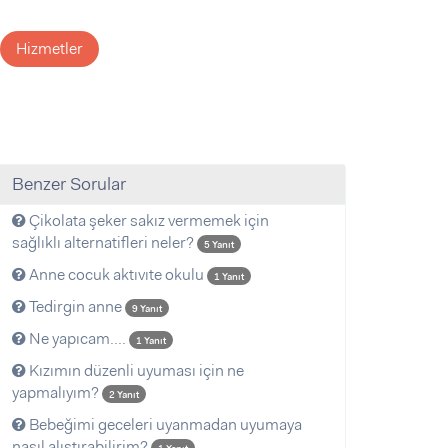
Hizmetler
Benzer Sorular
Çikolata şeker sakız vermemek için
sağlıklı alternatifleri neler?
5 Yanıt
Anne cocuk aktıvıte okulu
1 Yanıt
Tedirgin anne
9 Yanıt
Ne yapıcam....
1 Yanıt
Kızımın düzenli uyuması için ne
yapmalıyım?
2 Yanıt
Bebeğimi geceleri uyanmadan uyumaya
nasıl alıştırabilirim?