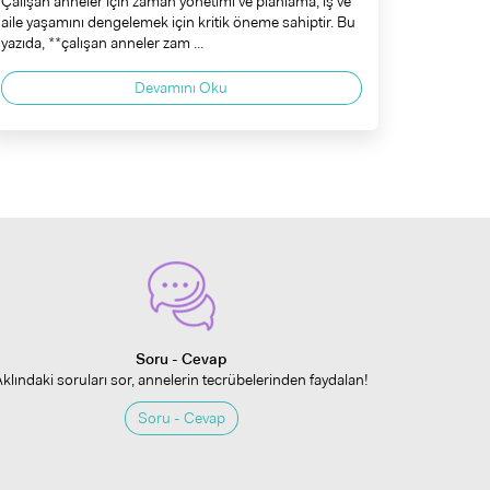
Çalışan anneler için zaman yönetimi ve planlama, iş ve
aile yaşamını dengelemek için kritik öneme sahiptir. Bu
yazıda, **çalışan anneler zam ...
Devamını Oku
Soru - Cevap
Aklındaki soruları sor, annelerin tecrübelerinden faydalan!
Soru - Cevap