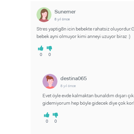
Sunemer
8 yıl önce
Stres yaptig8n icin bebekte rahatsiz oluyordur.
bebek ayni olmuyor kimi anneyi uzuyor biraz :)
0
0
destina065
8 yıl önce
Evet öyle evde kalmaktan bunaldım dışarı çık
gidemiyorum hep böyle gidecek diye çok k
0
0