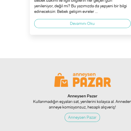
Bebek bakımı ile ilgili bilgilerin her geçen gün
yenileniyor, değil mi? Bu yazımızda da yepyeni bir bilgi
edineceksin: Bebek gelişim evreler ...
Devamını Oku
Anneysen Pazar
Kullanmadığın eşyaları sat, yenilerini kolayca al. Annede
anneye komisyonsuz, hesaplı alışveriş!
Anneysen Pazar