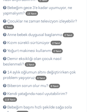
1 Yanıt
Bebeğim gece 3'e kadar uyumuyor, ne
yapmalıyım?
15 Yanıt
Çocuklar ne zaman televizyon izleyebilir?
1 Yanıt
Anne bebek duygusal baglanma
2 Yanıt
Kızım sürekli sürtünüyor
2 Yanıt
Yoğurt makinesi kullanım
2 Yanıt
Demir eksikliği olan çocuk nasıl
beslenmeli?
1 Yanıt
14 aylık oğlumun altını değiştirirken çok
problem yaşıyoruz
6 Yanıt
Biberon sorun olur mu?
6 Yanıt
Kendi yatağında nasıl uyutabilirim?
119 Yanıt
Bebeğim başını hızlı şekilde sağa sola