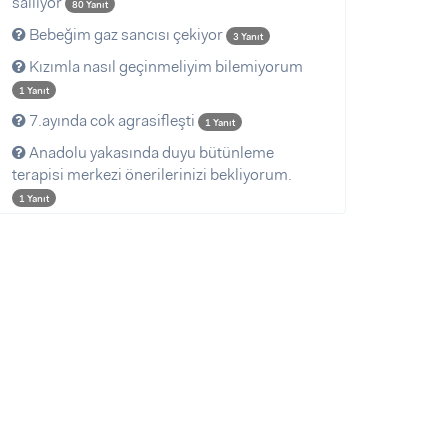
sallıyor
80 Yanıt
Bebeğim gaz sancısı çekiyor
3 Yanıt
Kızımla nasıl geçinmeliyim bilemiyorum
1 Yanıt
7.ayında cok agrasifleşti
1 Yanıt
Anadolu yakasında duyu bütünleme
terapisi merkezi önerilerinizi bekliyorum.
1 Yanıt