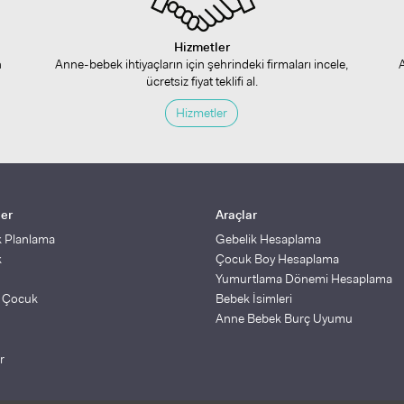
Hizmetler
n
Anne-bebek ihtiyaçların için şehrindeki firmaları incele,
ücretsiz fiyat teklifi al.
Hizmetler
ler
Araçlar
k Planlama
Gebelik Hesaplama
k
Çocuk Boy Hesaplama
Yumurtlama Dönemi Hesaplama
ş Çocuk
Bebek İsimleri
Anne Bebek Burç Uyumu
r