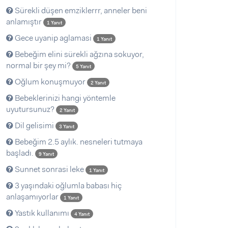
Sürekli düşen emziklerrr, anneler beni
anlamıştır
1 Yanıt
Gece uyanip aglamasi
1 Yanıt
Bebeğim elini sürekli ağzına sokuyor,
normal bir şey mi?
5 Yanıt
Oğlum konuşmuyor
2 Yanıt
Bebeklerinizi hangi yöntemle
uyutursunuz?
2 Yanıt
Dil gelisimi
3 Yanıt
Bebeğim 2.5 aylık. nesneleri tutmaya
başladı.
9 Yanıt
Sunnet sonrasi leke
1 Yanıt
3 yaşındaki oğlumla babası hiç
anlaşamıyorlar
1 Yanıt
Yastık kullanımı
4 Yanıt