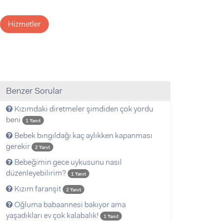
Hizmetler
Benzer Sorular
Kızımdaki diretmeler şimdiden çok yordu
beni
1 Yanıt
Bebek bıngıldağı kaç aylıkken kapanması
gerekir
2 Yanıt
Bebeğimin gece uykusunu nasıl
düzenleyebilirim?
1 Yanıt
Kızım faranşit
2 Yanıt
Oğluma babaannesi bakıyor ama
yaşadıkları ev çok kalabalık!
1 Yanıt