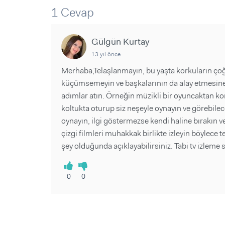
Sorular ve Yanıtlar
Sorular ve Yanıtlar
1 Cevap
Eğlence
Makaleler
Makaleler
Ürünler
Videolar
Videolar
Gülgün Kurtay
13 yıl önce
Sorular ve Yanıtlar
Merhaba,Telaşlanmayın, bu yaşta korkuların çoğu
Makaleler
küçümsemeyin ve başkalarının da alay etmesine 
Videolar
adımlar atın. Örneğin müzikli bir oyuncaktan k
koltukta oturup siz neşeyle oynayın ve görebilece
oynayın, ilgi göstermezse kendi haline bırakın ve
çizgi filmleri muhakkak birlikte izleyin böylece t
şey olduğunda açıklayabilirsiniz. Tabi tv izleme
0
0