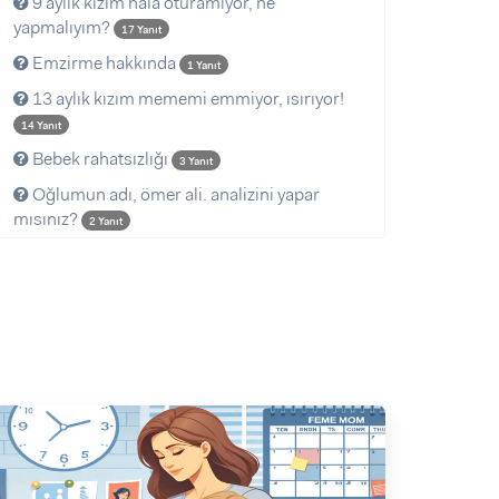
9 aylık kızım hala oturamıyor, ne
yapmalıyım?
17 Yanıt
Emzirme hakkında
1 Yanıt
13 aylık kızım mememi emmiyor, ısırıyor!
14 Yanıt
Bebek rahatsızlığı
3 Yanıt
Oğlumun adı, ömer ali. analizini yapar
mısınız?
2 Yanıt