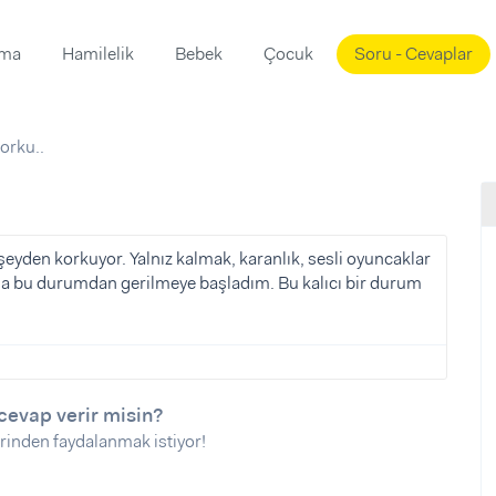
ama
Hamilelik
Bebek
Çocuk
Soru - Cevaplar
Süslemeleri
ama
korku..
ta
ı
ı
ısı
 Mekanı
mi)
eyden korkuyor. Yalnız kalmak, karanlık, sesli oyuncaklar
a bu durumdan gerilmeye başladım. Bu kalıcı bir durum
üsleme
i
i
u
ünü
i
cevap verir misin?
rinden faydalanmak istiyor!