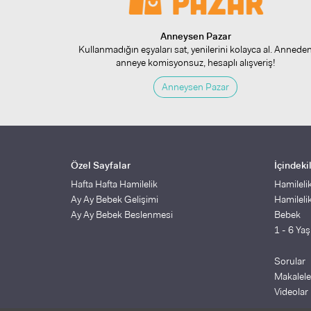
Anneysen Pazar
Kullanmadığın eşyaları sat, yenilerini kolayca al. Annede
anneye komisyonsuz, hesaplı alışveriş!
Anneysen Pazar
Özel Sayfalar
İçindeki
Hafta Hafta Hamilelik
Hamileli
Ay Ay Bebek Gelişimi
Hamileli
Ay Ay Bebek Beslenmesi
Bebek
1 - 6 Ya
Sorular
Makalele
Videolar