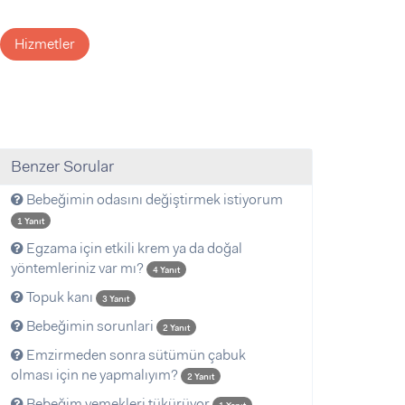
Hizmetler
Benzer Sorular
Bebeğimin odasını değiştirmek istiyorum
1 Yanıt
Egzama için etkili krem ya da doğal
yöntemleriniz var mı?
4 Yanıt
Topuk kanı
3 Yanıt
Bebeğimin sorunlari
2 Yanıt
Emzirmeden sonra sütümün çabuk
olması için ne yapmalıyım?
2 Yanıt
Bebeğim yemekleri tükürüyor