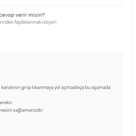
cevap verir misin?
rinden faydalanmak istiyor!
r kanalının girip tıkanmaya yol açmadıkça bu aşamada
erekir.
esini sağlamanızdır.