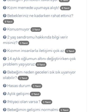
1 Yanıt
Kızım memede uyumaya alıştı!
8 Yanıt
Bebekleriniz ne kadarken rahat ettiniz?
9 Yanıt
Konusmuyor
3 Yanıt
2 yaş sendromu hakkında bilgi verir
misiniz?
1 Yanıt
Kızımın insanlarla iletişimi çok az
1 Yanıt
14 aylık oğlumun altını değiştirirken çok
problem yaşıyoruz
6 Yanıt
Bebeğim neden geceleri sık sık uyanıyor
olabilir?
1 Yanıt
Hasas durum
1 Yanıt
Aylık gelişim
2 Yanıt
Ihtiyaci olan varsa ?
1 Yanıt
Bebeğimin gelişimi normalmi
1 Yanıt