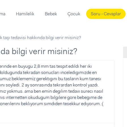
ama
Hamilelik
Bebek
Çocuk
Soru - Cevaplar
Süslemeleri
ama
 taşı tedavisi hakkında bilgi verir misiniz?
ta
ı
ı
ısı
da bilgi verir misiniz?
 Mekanı
mi)
erınde en buyugu 2,8 mm tas tespıt edıldı her ıkı
z doldugunda tekradan sonucları ınceledıgımızde en
üsleme
i
uz beklememiz gerektıgını bu tasların kum tanesı
i
ı soyledi. 2 ay sonrasında tekrardan kontrol yazdı.
ız yokmus. ama ben emin degılım tedavı surecı nasıl
u
rmıs ınternetten okudugum bılgılere gore bebegıme de
ünü
i
 onerılerını beklıyorum sımdıden tesekkur edıyorum.:(