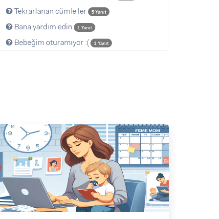
Tekrarlanan cümle ler
5 Yanıt
Bana yardım edin
1 Yanıt
Bebeğim oturamıyor :(
1 Yanıt