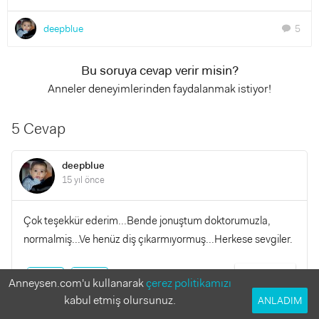
deepblue
5
chat
Bu soruya cevap verir misin?
Anneler deneyimlerinden faydalanmak istiyor!
5 Cevap
deepblue
15 yıl önce
Çok teşekkür ederim...Bende jonuştum doktorumuzla,
normalmiş...Ve henüz diş çıkarmıyormuş...Herkese sevgiler.
YANITLA
0
0
Anneysen.com'u kullanarak
çerez politikamızı
kabul etmiş olursunuz.
ANLADIM