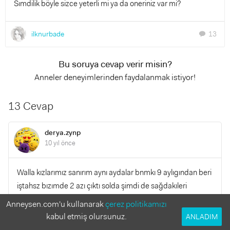
Sımdilik böyle sizce yeterli mi ya da oneriniz var mi?
ilknurbade
13
chat
Bu soruya cevap verir misin?
Anneler deneyimlerinden faydalanmak istiyor!
13 Cevap
derya.zynp
10 yıl önce
Walla kızlarımız sanırım aynı aydalar bnmkı 9 aylıgından beri
iştahsz bızımde 2 azı çıktı solda şimdi de sağdakıleri
patlatıo köpek dişler fln gene ii yıyo bnce bn kahvaltı yı zor
Anneysen.com'u kullanarak
çerez politikamızı
yedryrm yopurt ıkı kasık zor corba yarım kase akşam yulaf
kabul etmiş olursunuz.
ANLADIM
unu yapıorum ama bunlara uymuo her zaman çunku meyve