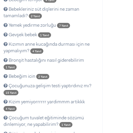
4 Yanıt
Bebekleriniz süt dişlerini ne zaman
tamamladı?
2 Yanıt
Yemek yedirme zorluğu
7 Yanıt
Gevşek bebek
1 Yanıt
Kızımın anne kucağında durması için ne
yapmalıyım?
4 Yanıt
Bronşit hastalığını nasıl giderebilirim
1 Yanıt
Bebeğim icin
2 Yanıt
Çocuğunuza gelişim testi yaptırdınız mı?
15 Yanıt
Kizim yemiyorrrrrr yardimmm artikkk
4 Yanıt
Çocuğum tuvalet eğitiminde sözümü
dinlemiyor, ne yapabilirim?
1 Yanıt