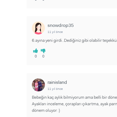
snowdrop35
11 yıl önce
6.ayına yeni girdi..Dediğiniz gibi olabilir teşekk
0
0
rainisland
11 yıl önce
Bebeğin kaç aylık bilmiyorum ama belli bir dön
Ayakları inceleme, çorapları çıkartma, ayak parm
dönem oluyor :)