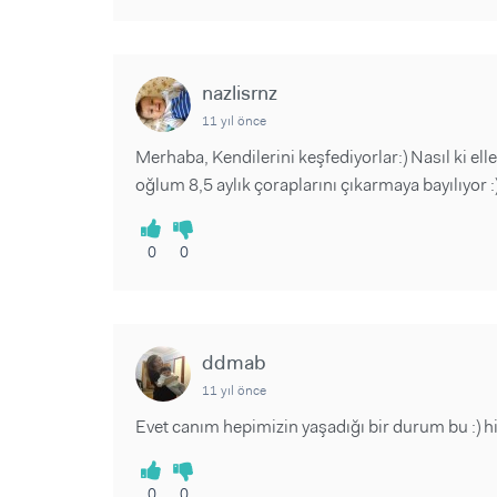
nazlisrnz
11 yıl önce
Merhaba, Kendilerini keşfediyorlar:) Nasıl ki el
oğlum 8,5 aylık çoraplarını çıkarmaya bayılıyor :
0
0
ddmab
11 yıl önce
Evet canım hepimizin yaşadığı bir durum bu :) hi
0
0