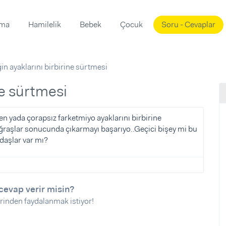
ama
Hamilelik
Bebek
Çocuk
Soru - Cevaplar
Süslemeleri
ama
in ayaklarını birbirine sürtmesi
ta
ı
ı
ısı
ne sürtmesi
 Mekanı
mi)
en yada çorapsız farketmiyo ayaklarını birbirine
 uğraşlar sonucunda çıkarmayı başarıyo..Geçici bişey mi bu
üsleme
i
daşlar var mı?
i
u
ünü
i
cevap verir misin?
rinden faydalanmak istiyor!