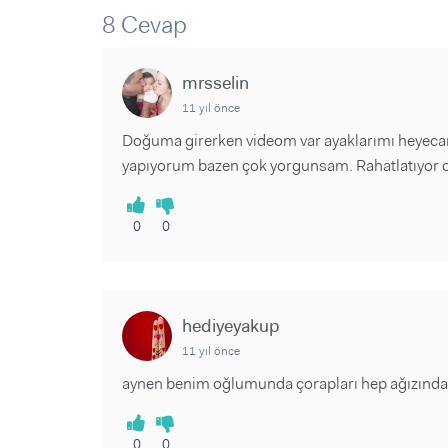
Sorular ve Yanıtlar
Sorular ve Yanıtlar
8 Cevap
Eğlence
Makaleler
Makaleler
Ürünler
Videolar
Videolar
mrsselin
11 yıl önce
Sorular ve Yanıtlar
Doğuma girerken videom var ayaklarımı heyecan
Makaleler
yapıyorum bazen çok yorgunsam. Rahatlatıyor olab
Videolar
0
0
hediyeyakup
11 yıl önce
aynen benim oğlumunda çorapları hep ağızında. 1
0
0