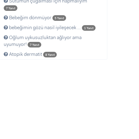
Sütümün çuğalması için napmalıyım
7 Yanıt
Bebeğim dönmüyor
5 Yanıt
bebeğimin gözü nasil iyileşecek ...
1 Yanıt
Oğlum uykusuzluktan ağlıyor ama
uyumuyor!
7 Yanıt
Atopik dermatit
8 Yanıt