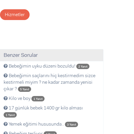
Hizmetler
Benzer Sorular
Bebeğimin uyku düzeni bozuldu!
2 Yanıt
Bebeğimin saçlarını hiç kestirmedim sizce
kestirmeli miyim ? ne kadar zamanda yenisi
çıkar ?
5 Yanıt
Kilo ve boy
1 Yanıt
17 günlük bebek 1400 gr kilo alması
1 Yanıt
Yemek eğitimi hususunda..
3 Yanıt
Bebeğim terliyor