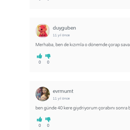
duyguben
11 yıl önce
Merhaba, ben de kızımla o dönemde çorap savaşı 
0
0
evrmumt
11 yıl önce
ben günde 40 kere giydriyorum çorabını sonra bi
0
0