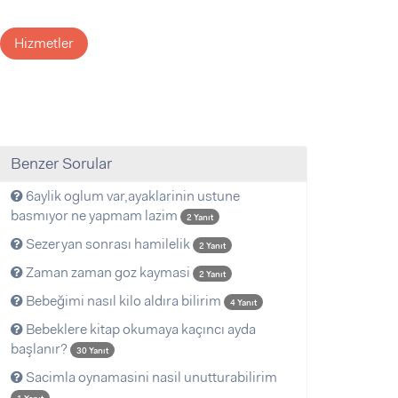
Hizmetler
Benzer Sorular
6aylik oglum var,ayaklarinin ustune
basmıyor ne yapmam lazim
2 Yanıt
Sezeryan sonrası hamilelik
2 Yanıt
Zaman zaman goz kaymasi
2 Yanıt
Bebeğimi nasıl kilo aldıra bilirim
4 Yanıt
Bebeklere kitap okumaya kaçıncı ayda
başlanır?
30 Yanıt
Sacimla oynamasini nasil unutturabilirim