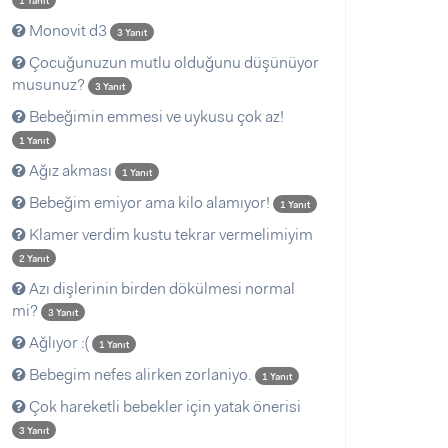
1 Yanıt
Monovit d3
3 Yanıt
Çocuğunuzun mutlu olduğunu düşünüyor
musunuz?
3 Yanıt
Bebeğimin emmesi ve uykusu çok az!
1 Yanıt
Ağız akması
1 Yanıt
Bebeğim emiyor ama kilo alamıyor!
1 Yanıt
Klamer verdim kustu tekrar vermelimiyim
2 Yanıt
Azı dişlerinin birden dökülmesi normal
mi?
3 Yanıt
Ağlıyor :(
1 Yanıt
Bebegim nefes alirken zorlaniyo.
1 Yanıt
Çok hareketli bebekler için yatak önerisi
3 Yanıt