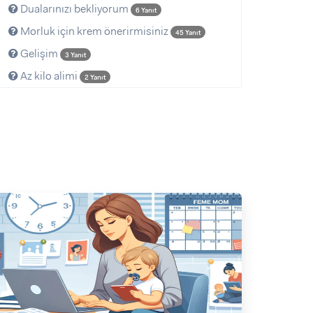
Dualarınızı bekliyorum
6 Yanıt
Morluk için krem önerirmisiniz
45 Yanıt
Gelişim
3 Yanıt
Az kilo alimi
2 Yanıt