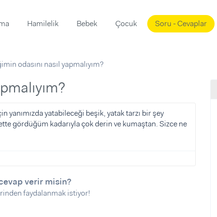
ama
Hamilelik
Bebek
Çocuk
Soru - Cevaplar
Süslemeleri
ama
imin odasını nasıl yapmalıyım?
ta
ı
ı
ısı
yapmalıyım?
 Mekanı
mi)
yanımızda yatabileceği beşik, yatak tarzı bir şey
? Nette gördüğüm kadarıyla çok derin ve kumaştan. Sizce ne
üsleme
i
i
u
ünü
i
cevap verir misin?
rinden faydalanmak istiyor!