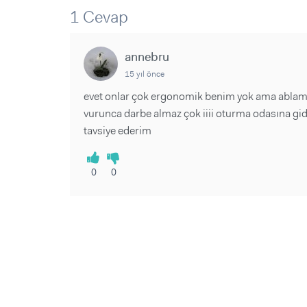
Sorular ve Yanıtlar
Sorular ve Yanıtlar
1 Cevap
Eğlence
Makaleler
Makaleler
Ürünler
Videolar
Videolar
annebru
15 yıl önce
Sorular ve Yanıtlar
evet onlar çok ergonomik benim yok ama ablamın 
Makaleler
vurunca darbe almaz çok iiii oturma odasına gider
Videolar
tavsiye ederim
0
0