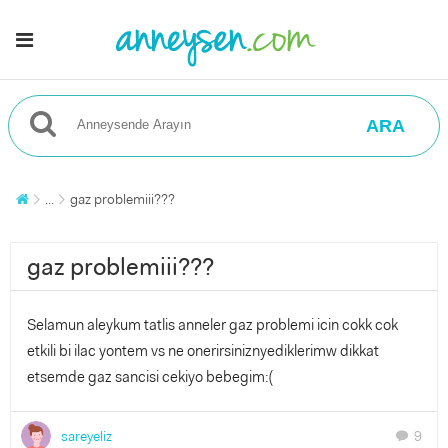
ARA
...
gaz problemiii???
gaz problemiii???
Selamun aleykum tatlis anneler gaz problemi icin cokk cok
etkili bi ilac yontem vs ne onerirsiniznyediklerimw dikkat
etsemde gaz sancisi cekiyo bebegim:(
sareyeliz
9
chat