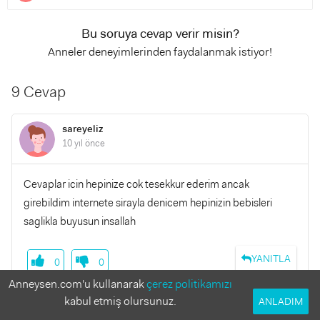
Bu soruya cevap verir misin?
Anneler deneyimlerinden faydalanmak istiyor!
9 Cevap
sareyeliz
10 yıl önce
Cevaplar icin hepinize cok tesekkur ederim ancak
girebildim internete sirayla denicem hepinizin bebisleri
saglikla buyusun insallah
YANITLA
0
0
Anneysen.com'u kullanarak
çerez politikamızı
kabul etmiş olursunuz.
ANLADIM