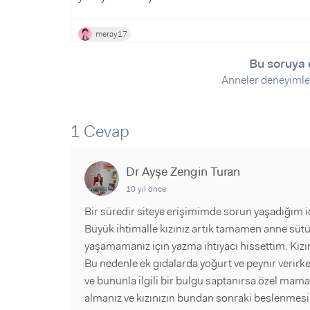
Sorular ve Yanıtlar
Sorular ve Yanıtlar
Eğlence
Makaleler
Makaleler
meray17
Ürünler
Videolar
Videolar
Bu soruya 
Anneler deneyimle
Sorular ve Yanıtlar
Makaleler
Videolar
1 Cevap
Dr Ayşe Zengin Turan
10 yıl önce
Bir süredir siteye erişimimde sorun yaşadığım
Büyük ihtimalle kızınız artık tamamen anne sütü
yaşamamanız için yazma ihtiyacı hissettim. Kızınız
Bu nedenle ek gıdalarda yoğurt ve peynir verirke
ve bununla ilgili bir bulgu saptanırsa özel ma
almanız ve kızınızın bundan sonraki beslenmesi