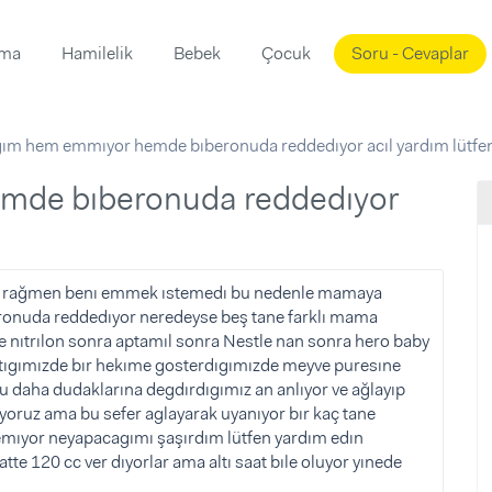
ama
Hamilelik
Bebek
Çocuk
Soru - Cevaplar
Süslemeleri
ama
ım hem emmıyor hemde bıberonuda reddedıyor acıl yardım lütfe
ta
ı
ı
ısı
 Mekanı
mi)
üsleme
i
a rağmen benı emmek ıstemedı bu nedenle mamaya
eronuda reddedıyor neredeyse beş tane farklı mama
i
e nıtrılon sonra aptamıl sonra Nestle nan sonra hero baby
u
gıttıgımızde bır hekıme gosterdıgımızde meyve puresıne
u daha dudaklarına degdırdıgımız an anlıyor ve ağlayıp
ünü
i
ıyoruz ama bu sefer aglayarak uyanıyor bır kaç tane
emıyor neyapacagımı şaşırdım lütfen yardım edın
tte 120 cc ver dıyorlar ama altı saat bıle oluyor yınede