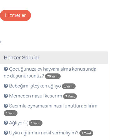
Hizmetler
n
Benzer Sorular
Çocuğunuza ev hayvanı alma konusunda
ne düşünürsünüz?
75 Yanıt
Bebeğim işteyken ağlıyo
1 Yanıt
Memeden nasul keserim
7 Yanıt
Sacimla oynamasini nasil unutturabilirim
1 Yanıt
Ağlıyor :(
1 Yanıt
Uyku egitimini nasil vermeliyim?
2 Yanıt