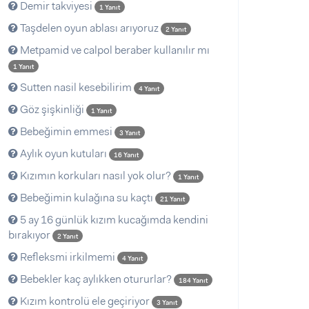
Demir takviyesi
1 Yanıt
Taşdelen oyun ablası arıyoruz
2 Yanıt
Metpamid ve calpol beraber kullanılır mı
1 Yanıt
Sutten nasil kesebilirim
4 Yanıt
Göz şişkinliği
1 Yanıt
Bebeğimin emmesi
3 Yanıt
Aylık oyun kutuları
16 Yanıt
Kızımın korkuları nasıl yok olur?
1 Yanıt
Bebeğimin kulağına su kaçtı
21 Yanıt
5 ay 16 günlük kızım kucağımda kendini
bırakıyor
2 Yanıt
Refleksmi irkilmemi
4 Yanıt
Bebekler kaç aylıkken otururlar?
184 Yanıt
Kızım kontrolü ele geçiriyor
3 Yanıt