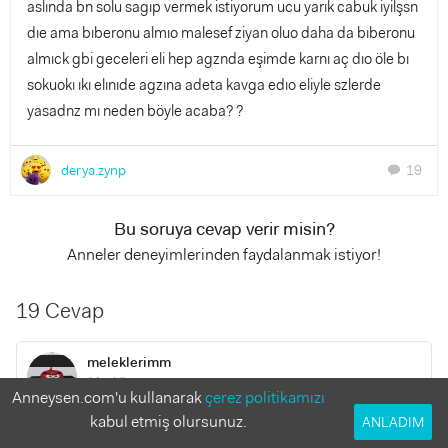
aslında bn solu sagıp vermek istiyorum ucu yarık cabuk iyilşsn
dıe ama bıberonu almıo malesef ziyan oluo daha da bıberonu
almıck gbi geceleri eli hep agznda eşimde karnı aç dıo öle bı
sokuokı ıkı elınıde agzına adeta kavga edıo eliyle szlerde
yasadnz mı neden böyle acaba? ?
derya.zynp
19
chat
Bu soruya cevap verir misin?
Anneler deneyimlerinden faydalanmak istiyor!
19 Cevap
meleklerimm
11 yıl önce
Anneysen.com'u kullanarak
çerez politikamızı
kabul etmiş olursunuz.
ANLADIM
Evt ama o sekil kusmSi cok normalhasta olsa fiskirtir