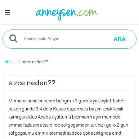
ARA
...
sizce neden??
sizce neden??
Merhaba anneler benm bebgm 79 gunluk yaklaşık 1 haftdr
bazen gunde 3 4 defa Kusuo bazen sulu bazen kesık kesık
karnı gurulduo Acaba üşüttümü bılemıorm aşırı memede
emmıo fazlasını atsa bırde sol gogsmden sut hızlı gelıo 2 gun
sol gogsumu emmk istemedi sadece çok acıktgnda emdı