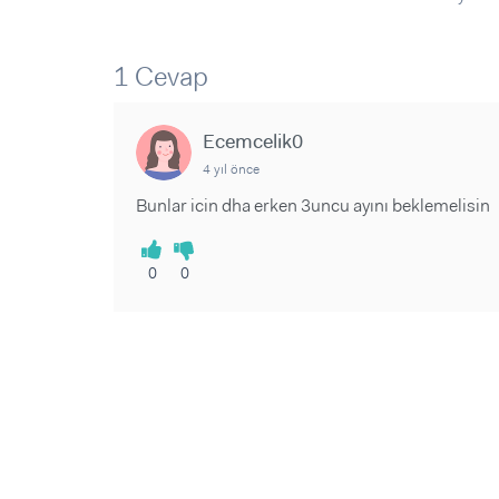
Sorular ve Yanıtlar
Sorular ve Yanıtlar
Eğlence
Makaleler
Makaleler
Ürünler
Videolar
Videolar
1 Cevap
Sorular ve Yanıtlar
Ecemcelik0
Makaleler
4 yıl önce
Videolar
Bunlar icin dha erken 3uncu ayını beklemelisin
0
0