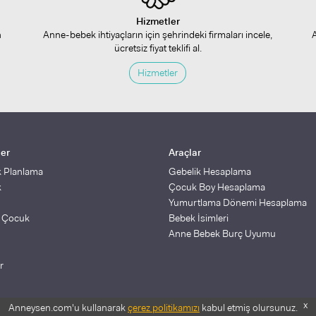
Hizmetler
n
Anne-bebek ihtiyaçların için şehrindeki firmaları incele,
ücretsiz fiyat teklifi al.
Hizmetler
ler
Araçlar
k Planlama
Gebelik Hesaplama
k
Çocuk Boy Hesaplama
Yumurtlama Dönemi Hesaplama
ş Çocuk
Bebek İsimleri
Anne Bebek Burç Uyumu
r
x
Anneysen.com'u kullanarak
çerez politikamızı
kabul etmiş olursunuz.