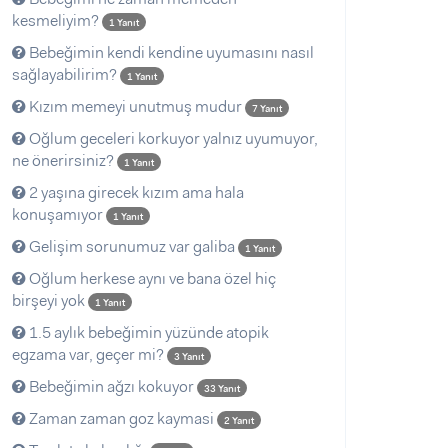
kesmeliyim?
1 Yanıt
Bebeğimin kendi kendine uyumasını nasıl
sağlayabilirim?
1 Yanıt
Kızım memeyi unutmuş mudur
7 Yanıt
Oğlum geceleri korkuyor yalnız uyumuyor,
ne önerirsiniz?
1 Yanıt
2 yaşına girecek kızım ama hala
konuşamıyor
1 Yanıt
Gelişim sorunumuz var galiba
1 Yanıt
Oğlum herkese aynı ve bana özel hiç
birşeyi yok
1 Yanıt
1.5 aylık bebeğimin yüzünde atopik
egzama var, geçer mi?
3 Yanıt
Bebeğimin ağzı kokuyor
33 Yanıt
Zaman zaman goz kaymasi
2 Yanıt