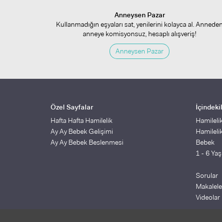
Anneysen Pazar
Kullanmadığın eşyaları sat, yenilerini kolayca al. Annede
anneye komisyonsuz, hesaplı alışveriş!
Anneysen Pazar
Özel Sayfalar
İçindeki
Hafta Hafta Hamilelik
Hamileli
Ay Ay Bebek Gelişimi
Hamileli
Ay Ay Bebek Beslenmesi
Bebek
1 - 6 Ya
Sorular
Makalele
Videolar