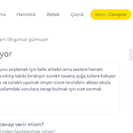
ama
Hamilelik
Bebek
Çocuk
Soru - Cevaplar
Süslemeleri
ama
im 56 günlük gülmüyor
ta
ı
ı
ısı
yor
 Mekanı
mi)
bunu söylemek için belki erkekn ama seslere hemen
kılıp takibi bırakıyor sürekli tavana,ışığa,tüllere bakıyor
üsleme
i
e sürekli uyumak istiyor sizce ne olabilir ablası okula
i
ar kafamdaki sorulara cevap bulmak için size sormak
u
ünü
i
cevap verir misin?
rinden faydalanmak istiyor!