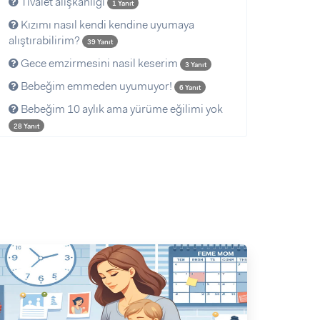
Tıvalet alışkanlığı
1 Yanıt
Kızımı nasıl kendi kendine uyumaya
alıştırabilirim?
39 Yanıt
Gece emzirmesini nasil keserim
3 Yanıt
Bebeğim emmeden uyumuyor!
6 Yanıt
Bebeğim 10 aylık ama yürüme eğilimi yok
28 Yanıt