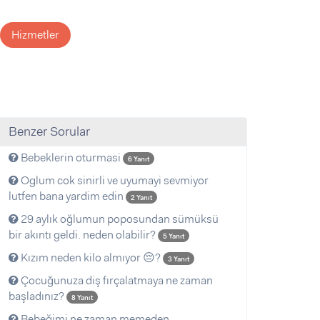
Hizmetler
Benzer Sorular
Bebeklerin oturmasi
6 Yanıt
Oglum cok sinirli ve uyumayi sevmiyor
lutfen bana yardim edin
2 Yanıt
29 aylık oğlumun poposundan sümüksü
bir akıntı geldi. neden olabilir?
5 Yanıt
Kızım neden kilo almıyor 😔?
3 Yanıt
Çocuğunuza diş fırçalatmaya ne zaman
başladınız?
8 Yanıt
Bebeğimi ne zaman memeden