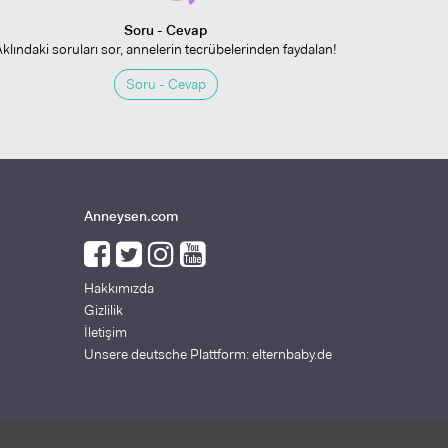
Soru - Cevap
Aklındaki soruları sor, annelerin tecrübelerinden faydalan!
Soru - Cevap
Anneysen.com
Hakkımızda
Gizlilik
İletişim
Unsere deutsche Plattform: elternbaby.de