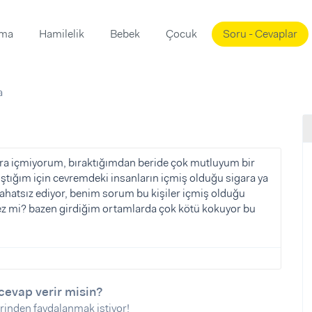
ama
Hamilelik
Bebek
Çocuk
Soru - Cevaplar
Süslemeleri
ama
a
ta
ı
ı
ısı
 Mekanı
mi)
ara içmiyorum, bıraktığımdan beride çok mutluyum bir
ığım için cevremdeki insanların içmiş olduğu sigara ya
üsleme
i
ahatsız ediyor, benim sorum bu kişiler içmiş olduğu
i
ez mi? bazen girdiğim ortamlarda çok kötü kokuyor bu
u
ünü
i
cevap verir misin?
rinden faydalanmak istiyor!