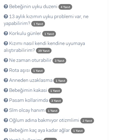
Bebeğinin uyku duzeni
4 Yanıt
13 aylık kızımın uyku problemi var, ne
yapabilirim?
1 Yanıt
Korkulu günler
1 Yanıt
Kızımı nasıl kendi kendine uyumaya
alıştırabilirim?
39 Yanıt
Ne zaman oturabilir
3 Yanıt
Rota aşısı
1 Yanıt
Anneden uzaklasma
1 Yanıt
Bebeğimin kakasi
1 Yanıt
Pasam kollarimda
3 Yanıt
Slm olcay hanım
1 Yanıt
Oğlum adına bakmıyor otizmlimi
2 Yanıt
Bebeğim kaç aya kadar ağlar
1 Yanıt