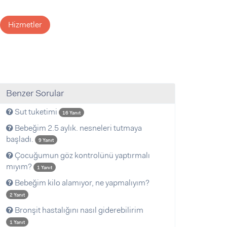
Hizmetler
Benzer Sorular
Sut tuketimi
16 Yanıt
Bebeğim 2.5 aylık. nesneleri tutmaya
başladı.
9 Yanıt
Çocuğumun göz kontrolünü yaptırmalı
mıyım?
1 Yanıt
Bebeğim kilo alamıyor, ne yapmalıyım?
2 Yanıt
Bronşit hastalığını nasıl giderebilirim
1 Yanıt