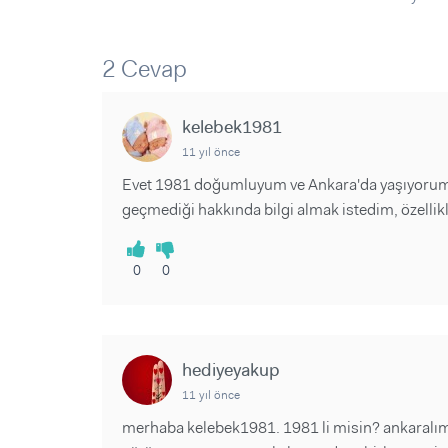
Sorular ve Yanıtlar
Sorular ve Yanıtlar
Eğlence
Makaleler
Makaleler
Ürünler
Videolar
Videolar
2 Cevap
Sorular ve Yanıtlar
kelebek1981
Makaleler
11 yıl önce
Videolar
Evet 1981 doğumluyum ve Ankara'da yaşıyorum 
geçmediği hakkında bilgi almak istedim, özellikl
0
0
hediyeyakup
11 yıl önce
merhaba kelebek1981. 1981 li misin? ankaralımı