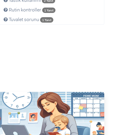
Yastik kullanimi
2 Yanıt
Rutin kontroller
1 Yanıt
Tuvalet sorunu
1 Yanıt