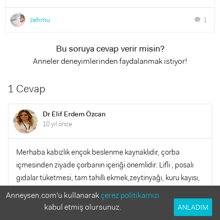
zehmu
1
chat
Bu soruya cevap verir misin?
Anneler deneyimlerinden faydalanmak istiyor!
1 Cevap
Dr Elif Erdem Özcan
10 yıl önce
Merhaba kabızlık ençok beslenme kaynaklıdır, çorba
içmesinden ziyade çorbanın içeriği önemlidir. Lifli , posalı
gıdalar tüketmesi, tam tahıllı ekmek,zeytinyağı, kuru kayısı,
armut vb kakasını yumuşatacak gıdaları tüketmesi
Anneysen.com'u kullanarak
çerez politikamızı
önemlidir. Eğer bunları tüketmesine rağmen kabızlık devam
kabul etmiş olursunuz.
ANLADIM
ediyorsa gastroenteroloji uzmanı değerlendirmesi gerekir,