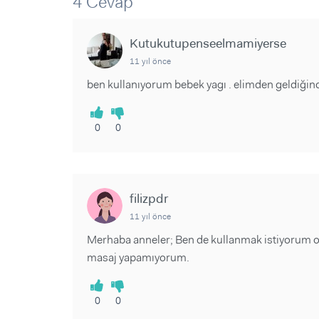
4 Cevap
Sorular ve Yanıtlar
Sorular ve Yanıtlar
Eğlence
Makaleler
Makaleler
Ürünler
Kutukutupenseelmamiyerse
Videolar
Videolar
11 yıl önce
Sorular ve Yanıtlar
ben kullanıyorum bebek yagı . elimden geldiği
Makaleler
Videolar
0
0
filizpdr
11 yıl önce
Merhaba anneler; Ben de kullanmak istiyorum o
masaj yapamıyorum.
0
0