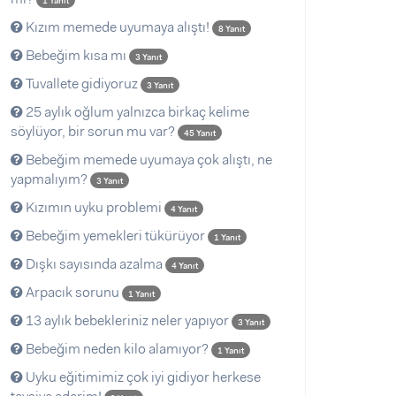
1 Yanıt
Kızım memede uyumaya alıştı!
8 Yanıt
Bebeğim kısa mı
3 Yanıt
Tuvallete gidiyoruz
3 Yanıt
25 aylık oğlum yalnızca birkaç kelime
söylüyor, bir sorun mu var?
45 Yanıt
Bebeğim memede uyumaya çok alıştı, ne
yapmalıyım?
3 Yanıt
Kızımın uyku problemi
4 Yanıt
Bebeğim yemekleri tükürüyor
1 Yanıt
Dışkı sayısında azalma
4 Yanıt
Arpacık sorunu
1 Yanıt
13 aylık bebekleriniz neler yapıyor
3 Yanıt
Bebeğim neden kilo alamıyor?
1 Yanıt
Uyku eğitimimiz çok iyi gidiyor herkese