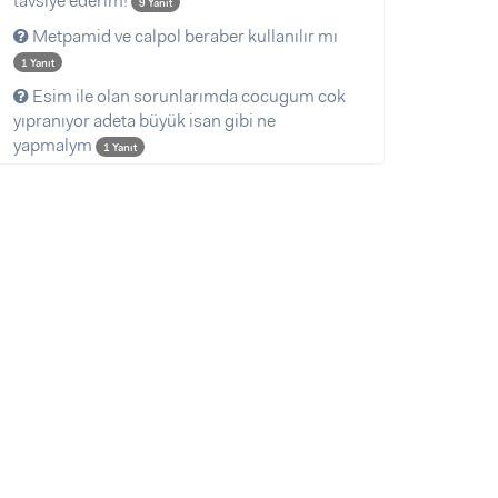
tavsiye ederim!
9 Yanıt
Metpamid ve calpol beraber kullanılır mı
1 Yanıt
Esim ile olan sorunlarımda cocugum cok
yıpranıyor adeta büyük isan gibi ne
yapmalym
1 Yanıt