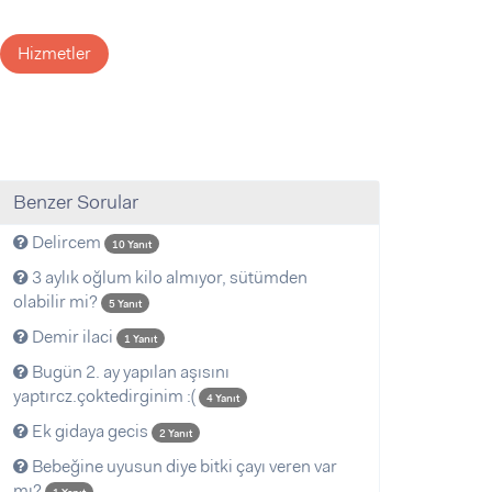
Hizmetler
Benzer Sorular
Delircem
10 Yanıt
3 aylık oğlum kilo almıyor, sütümden
olabilir mi?
5 Yanıt
Demir ilaci
1 Yanıt
Bugün 2. ay yapılan aşısını
yaptırcz.çoktedirginim :(
4 Yanıt
Ek gidaya gecis
2 Yanıt
Bebeğine uyusun diye bitki çayı veren var
mı?