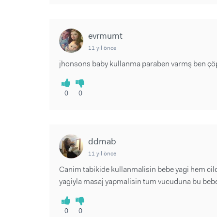
evrmumt
11 yıl önce
jhonsons baby kullanma paraben varmş ben çö
0
0
ddmab
11 yıl önce
Canim tabikide kullanmalisin bebe yagi hem ci
yagiyla masaj yapmalisin tum vucuduna bu bebegi
0
0