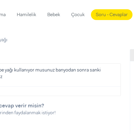
ama
Hamilelik
Bebek
Çocuk
Soru - Cevaplar
Süslemeleri
ama
yağı
ta
ı
ı
ısı
 Mekanı
mi)
ebe yağı kullanıyor musunuz banyodan sonra sanki
iz
üsleme
i
i
u
cevap verir misin?
ünü
i
rinden faydalanmak istiyor!