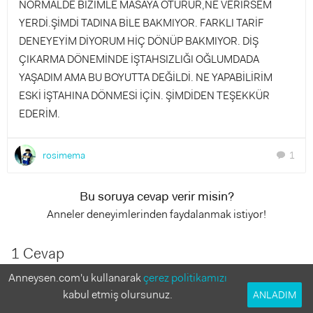
NORMALDE BİZİMLE MASAYA OTURUR,NE VERİRSEM
YERDİ.ŞİMDİ TADINA BİLE BAKMIYOR. FARKLI TARİF
DENEYEYİM DİYORUM HİÇ DÖNÜP BAKMIYOR. DİŞ
ÇIKARMA DÖNEMİNDE İŞTAHSIZLIĞI OĞLUMDADA
YAŞADIM AMA BU BOYUTTA DEĞİLDİ. NE YAPABİLİRİM
ESKİ İŞTAHINA DÖNMESİ İÇİN. ŞİMDİDEN TEŞEKKÜR
EDERİM.
rosimema
1
chat
Bu soruya cevap verir misin?
Anneler deneyimlerinden faydalanmak istiyor!
1 Cevap
Anneysen.com'u kullanarak
çerez politikamızı
Sernaz Çakır Ercil
kabul etmiş olursunuz.
ANLADIM
10 yıl önce