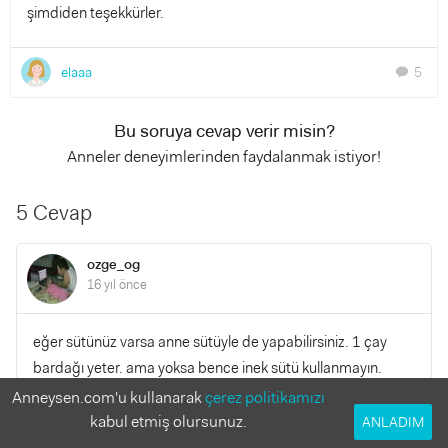
şimdiden teşekkürler.
elaaa
5
chat
Bu soruya cevap verir misin?
Anneler deneyimlerinden faydalanmak istiyor!
5 Cevap
ozge_og
16 yıl önce
eğer sütünüz varsa anne sütüyle de yapabilirsiniz. 1 çay
bardağı yeter. ama yoksa bence inek sütü kullanmayın.
devam sütleriyle yapın.
Anneysen.com'u kullanarak
çerez politikamızı
kabul etmiş olursunuz.
ANLADIM
YANITLA