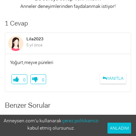
Anneler deneyimlerinden faydalanmak istiyor!
1 Cevap
Lila2023
5 yıl önce
Yoğurt,meyve püreleri
YANITLA
0
0
Benzer Sorular
Anneysen.com'u kullanarak
çerez politikamızı
Cvp verdiğiniz için çok teşşekkür ederim
1 Yanıt
kabul etmiş olursunuz.
ANLADIM