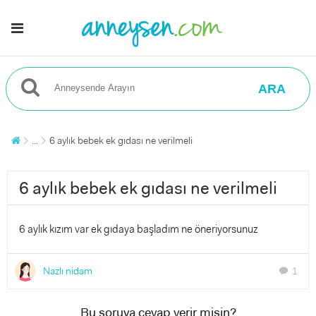
ARA
...
6 aylık bebek ek gıdası ne verilmeli
6 aylık bebek ek gıdası ne verilmeli
6 aylık kızım var ek gıdaya başladım ne öneriyorsunuz
Nazlı nidam
1
chat
Bu soruya cevap verir misin?