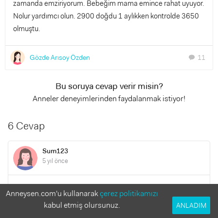
zamanda emziriyorum. Bebeğim mama emince rahat uyuyor.
Nolur yardımcı olun. 2900 doğdu 1 aylıkken kontrolde 3650
olmuştu.
Gözde Arısoy Özden
11
chat
Bu soruya cevap verir misin?
Anneler deneyimlerinden faydalanmak istiyor!
6 Cevap
Sum123
5 yıl önce
Hic dert etme canim. Benimde sütüm yetmedi hazir mama
Anneysen.com'u kullanarak
çerez politikamızı
verdim ve her iki saatde bi sütümü sagdim, onuda verdim
kabul etmiş olursunuz.
ANLADIM
cok sukur ikisinide icti hic ayirt etmedi. Kendini suclu