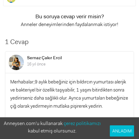
Bu soruya cevap verir misin?
Anneler deneyimlerinden faydalanmak istiyor!
1 Cevap
Sernaz Çakır Ercil
16 yıl önce
Merhabalar;9 aylık bebeğiniz için bıldırcın yumurtası alerjik
ve bakteriyel bir özellik taşıyabilir, 1 yaşını bitirdikten sonra
yedirirseniz daha sağlıklı olur. Ayrıca yumurtaları bebeğinize
çiğ olarak yedirmeyin mutlaka pişirerek yedirin.
YANITLA
Anneysen.com'u kullanarak
çerez politikamızı
0
0
kabul etmiş olursunuz.
ANLADIM