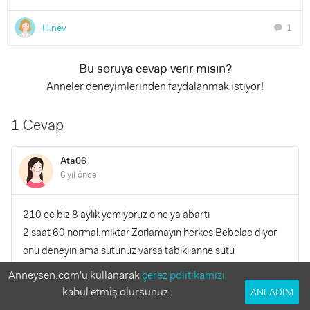
H.nev
1
chat
Bu soruya cevap verir misin?
Anneler deneyimlerinden faydalanmak istiyor!
1 Cevap
Ata06
6 yıl önce
210 cc biz 8 aylik yemiyoruz o ne ya abartı
2 saat 60 normal.miktar Zorlamayın herkes Bebelac diyor
onu deneyin ama sutunuz varsa tabiki anne sutu
Anneysen.com'u kullanarak
çerez politikamızı
YANITLA
0
0
kabul etmiş olursunuz.
ANLADIM