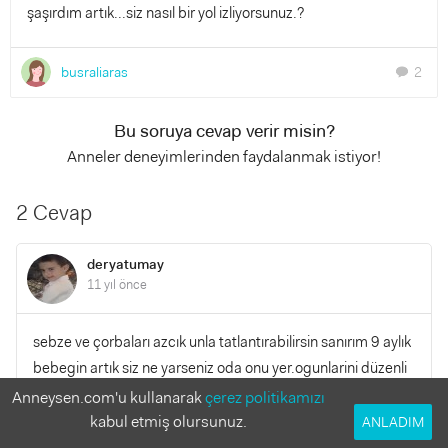
şaşırdım artık...siz nasıl bir yol izliyorsunuz.?
busraliaras
2
chat
Bu soruya cevap verir misin?
Anneler deneyimlerinden faydalanmak istiyor!
2 Cevap
deryatumay
11 yıl önce
sebze ve çorbaları azcık unla tatlantırabilirsin sanırım 9 aylık
bebegin artık siz ne yarseniz oda onu yer.ogunlarini düzenli
vermeye çalış.yemek yedirecegin zamandan önce birşey
Anneysen.com'u kullanarak
çerez politikamızı
verme iyice acıksın sonra istedigin yemegi verebilirsin
kabul etmiş olursunuz.
ANLADIM