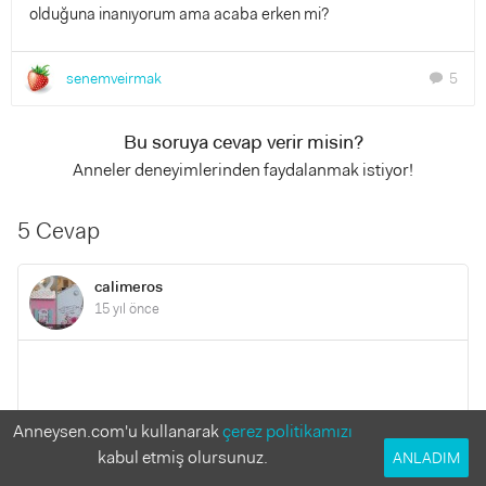
olduğuna inanıyorum ama acaba erken mi?
senemveirmak
5
chat
Bu soruya cevap verir misin?
Anneler deneyimlerinden faydalanmak istiyor!
5 Cevap
calimeros
15 yıl önce
Arkadaşlara katılmakla beraber,fındık ezmesine dikkat edin
Anneysen.com'u kullanarak
çerez politikamızı
derim.Şeker varsa içinde yararından çok zararı olur.Ama
kabul etmiş olursunuz.
ANLADIM
ekoorganik.comda organik pekmezli ve ballı fındık ezmeleri