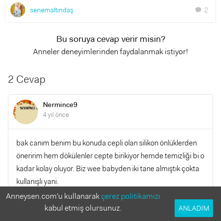
senemaltındaş
2
chat
Bu soruya cevap verir misin?
Anneler deneyimlerinden faydalanmak istiyor!
2 Cevap
Nermince9
4 yıl önce
bak canım benim bu konuda cepli olan silikon önlüklerden
öneririm hem dökülenler cepte birikiyor hemde temizliği bi o
kadar kolay oluyor. Biz wee babyden iki tane almıştık çokta
kullanışlı yani.
Anneysen.com'u kullanarak
çerez politikamızı
kabul etmiş olursunuz.
YANITLA
ANLADIM
0
0