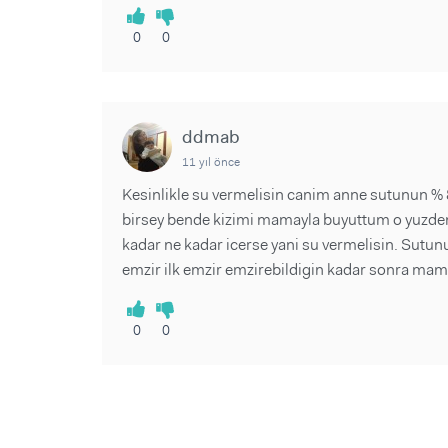
0
0
ddmab
11 yıl önce
Kesinlikle su vermelisin canim anne sutunun %
birsey bende kizimi mamayla buyuttum o yuzden 
kadar ne kadar icerse yani su vermelisin. Sutunu
emzir ilk emzir emzirebildigin kadar sonra mam
0
0