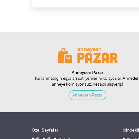
Anneysen Pazar
Kullanmadığın eşyaları sat, yenilerini kolayca al. Annede
anneye komisyonsuz, hesaplı alışveriş!
Anneysen Pazar
Özel Sayfalar
İçindeki
Hafta Hafta Hamilelik
Hamileli