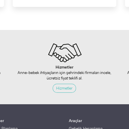
Hizmetler
n
Anne-bebek ihtiyaçların için şehrindeki firmaları incele,
ücretsiz fiyat teklifi al.
Hizmetler
ler
Araçlar
k Planlama
Gebelik Hesaplama