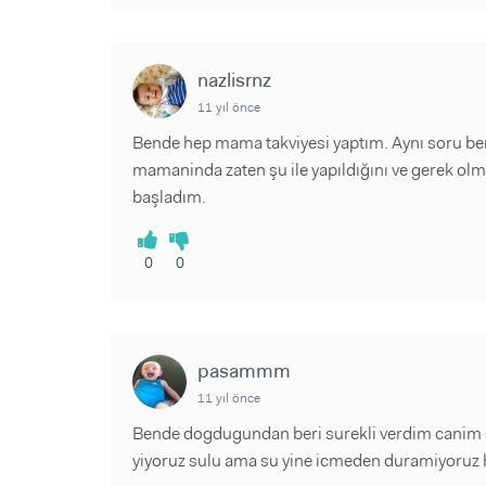
nazlisrnz
11 yıl önce
Bende hep mama takviyesi yaptım. Aynı soru b
mamaninda zaten şu ile yapıldığını ve gerek ol
başladım.
0
0
pasammm
11 yıl önce
Bende dogdugundan beri surekli verdim canim 
yiyoruz sulu ama su yine icmeden duramiyoruz h