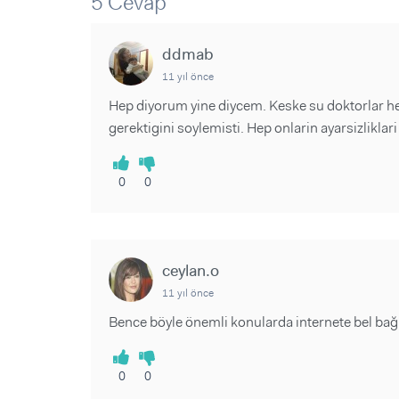
5 Cevap
Sorular ve Yanıtlar
Sorular ve Yanıtlar
Eğlence
Makaleler
Makaleler
Ürünler
ddmab
Videolar
Videolar
11 yıl önce
Sorular ve Yanıtlar
Hep diyorum yine diycem. Keske su doktorlar h
gerektigini soylemisti. Hep onlarin ayarsizliklar
Makaleler
Videolar
0
0
ceylan.o
11 yıl önce
Bence böyle önemli konularda internete bel ba
0
0