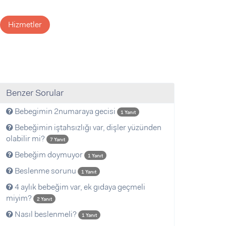
Hizmetler
Benzer Sorular
Bebegimin 2numaraya gecisi
1 Yanıt
Bebeğimin iştahsızlığı var, dişler yüzünden
olabilir mi?
7 Yanıt
Bebeğim doymuyor
1 Yanıt
Beslenme sorunu
1 Yanıt
4 aylık bebeğim var, ek gıdaya geçmeli
miyim?
2 Yanıt
Nasıl beslenmeli?
1 Yanıt