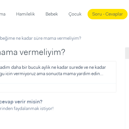
ama
Hamilelik
Bebek
Çocuk
Soru - Cevaplar
Süslemeleri
ama
beğime ne kadar süre mama vermeliyim?
ta
ı
ı
ısı
 mama vermeliyim?
 Mekanı
mi)
dim daha bir bucuk aylik ne kadar surede ve ne kadar
gu icin vermiyoruz ama sonucta mama yardim edin...
üsleme
i
i
u
cevap verir misin?
ünü
i
rinden faydalanmak istiyor!