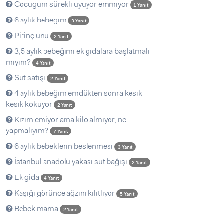
Cocugum sürekli uyuyor emmiyor
1 Yanıt
6 aylik bebegim
3 Yanıt
Pirinç unu
2 Yanıt
3,5 aylık bebeğimi ek gıdalara başlatmalı
mıyım?
4 Yanıt
Süt satışı
2 Yanıt
4 aylık bebeğim emdükten sonra kesik
kesik kokuyor
2 Yanıt
Kızım emiyor ama kilo almıyor, ne
yapmalıyım?
7 Yanıt
6 aylık bebeklerin beslenmesi
3 Yanıt
İstanbul anadolu yakası süt bağışı
2 Yanıt
Ek gida
4 Yanıt
Kaşığı görünce ağzını kilitliyor
5 Yanıt
Bebek mama
2 Yanıt