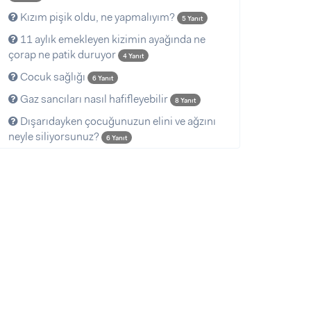
Kızım pişik oldu, ne yapmalıyım?
5 Yanıt
11 aylık emekleyen kizimin ayağında ne
çorap ne patik duruyor
4 Yanıt
Cocuk sağlığı
6 Yanıt
Gaz sancıları nasıl hafifleyebilir
8 Yanıt
Dışarıdayken çocuğunuzun elini ve ağzını
neyle siliyorsunuz?
6 Yanıt