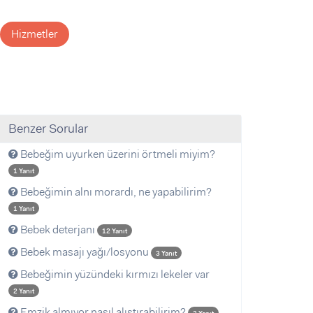
Hizmetler
Benzer Sorular
Bebeğim uyurken üzerini örtmeli miyim?
1 Yanıt
Bebeğimin alnı morardı, ne yapabilirim?
1 Yanıt
Bebek deterjanı
12 Yanıt
Bebek masajı yağı/losyonu
3 Yanıt
Bebeğimin yüzündeki kırmızı lekeler var
2 Yanıt
Emzik almıyor nasıl alıştırabilirim?