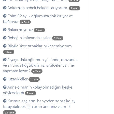
3 Yanıt
Ankara’da bebek bakıcısı arıyorum.
1 Yanıt
Eşim 22 aylık oğlumuza çok kızıyor ve
bağırıyor
5 Yanıt
Bakıcı arıyoruz
2 Yanıt
Bebeğin kafasında sivilce
3 Yanıt
Büyüdükçe tırnaklarını kesemiyorum
8 Yanıt
2 yaşındaki oğlumun yüzünde, omzunda
ve sırtında küçük kırmızı sivilceler var. ne
yapmam lazım?
4 Yanıt
Kızarık eller
7 Yanıt
Anne olmanın kolay olmadığını keşke
söyleselerdi
2 Yanıt
Kızımın saçlarını banyodan sonra kolay
tarayabilmek için ürün öneriniz var mı?
23 Yanıt