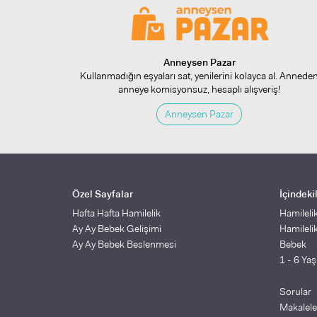
Anneysen Pazar
Kullanmadığın eşyaları sat, yenilerini kolayca al. Annede
anneye komisyonsuz, hesaplı alışveriş!
Anneysen Pazar
Özel Sayfalar
İçindeki
Hafta Hafta Hamilelik
Hamileli
Ay Ay Bebek Gelişimi
Hamileli
Ay Ay Bebek Beslenmesi
Bebek
1 - 6 Ya
Sorular
Makalele