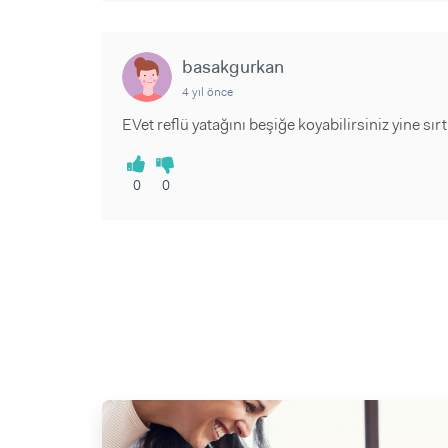
basakgurkan
4 yıl önce
EVet reflü yatağını beşiğe koyabilirsiniz yine sırt
0
0