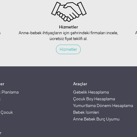
Hizmetler
n
Anne-bebek ihtiyaçların için şehrindeki firmaları incele,
ücretsiz fiyat teklifi al.
Hizmetler
ler
Araçlar
k Planlama
Gebelik Hesaplama
k
Çocuk Boy Hesaplama
Yumurtlama Dönemi Hesaplama
ş Çocuk
Bebek İsimleri
Anne Bebek Burç Uyumu
r