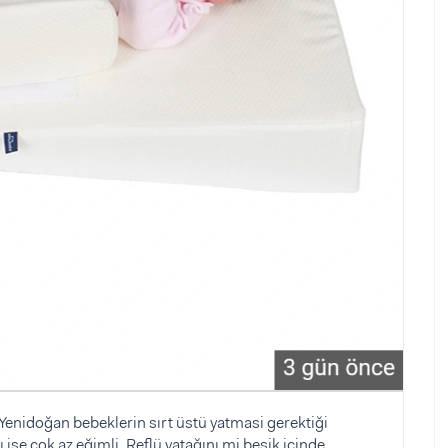
Yenidoğan bebeklerin sırt üstü yatmasi gerektiği
 ise çok az eğimli. Reflü yatağını mi beşik içinde