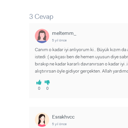
Sorular ve Yanıtlar
Sorular ve Yanıtlar
Eğlence
Makaleler
Makaleler
3 Cevap
Ürünler
Videolar
Videolar
meltemm_
Sorular ve Yanıtlar
5 yıl önce
Makaleler
Canım o kadar iyi anlıyorum ki.. Büyük kızım da
Videolar
istedi :( açıkçası ben de hemen uyusun diye sab
bırakıp ne kadar kararlı davranırsan o kadar iyi .
alıştırırsan öyle gidiyor gerçekten. Allah yardım
0
0
Esrakhvcc
5 yıl önce