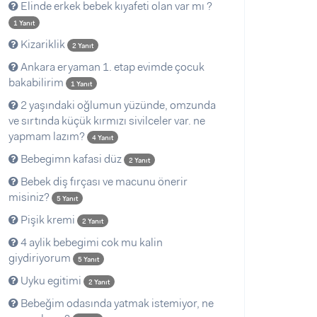
Elinde erkek bebek kıyafeti olan var mı ?
1 Yanıt
Kizariklik
2 Yanıt
Ankara eryaman 1. etap evimde çocuk
bakabilirim
1 Yanıt
2 yaşındaki oğlumun yüzünde, omzunda
ve sırtında küçük kırmızı sivilceler var. ne
yapmam lazım?
4 Yanıt
Bebegimn kafasi düz
2 Yanıt
Bebek diş fırçası ve macunu önerir
misiniz?
5 Yanıt
Pişik kremi
2 Yanıt
4 aylik bebegimi cok mu kalin
giydiriyorum
5 Yanıt
Uyku egitimi
2 Yanıt
Bebeğim odasında yatmak istemiyor, ne