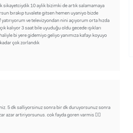
 sikayetciydik 10 aylik bizimki de artık salamamaya
orsun bırakıp tuvalete gitsen hemen uyaniyo bizde
if yatırıyorum ve televizyondan nini açıyorum orta hızda
ık kalıyor 3 saat bile uyuduğu oldu gecede ışıkları
liyle bi yere gidemiyo geliyo yanımıza kafayı koyuyo
 kadar çok zorlandık
niz. 5 dk salliyorsinuz sonra bir dk duruyorsunuz sonra
zar azar artiriyorsunus. cok fayda goren varmis ✌🏻