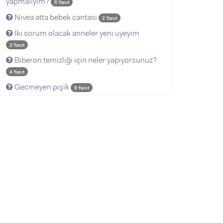
yapmalıyım?
5 Yanıt
Nivea atta bebek cantasi
2 Yanıt
İki sorum olacak anneler yeni uyeyim
3 Yanıt
Biberon temizliği için neler yapıyorsunuz?
4 Yanıt
Gecmeyen pişik
9 Yanıt