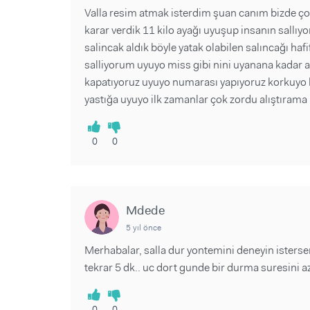
Valla resim atmak isterdim şuan canım bizde çok
karar verdik 11 kilo ayağı uyuşup insanın sallıy
salincak aldık böyle yatak olabilen salıncağı haf
salliyorum uyuyo miss gibi nini uyanana kadar aç
kapatıyoruz uyuyo numarası yapıyoruz korkuyo ha
yastığa uyuyo ilk zamanlar çok zordu alıştırama
0
0
Mdede
5 yıl önce
Merhabalar, salla dur yontemini deneyin isterse
tekrar 5 dk.. uc dort gunde bir durma suresini a
0
0