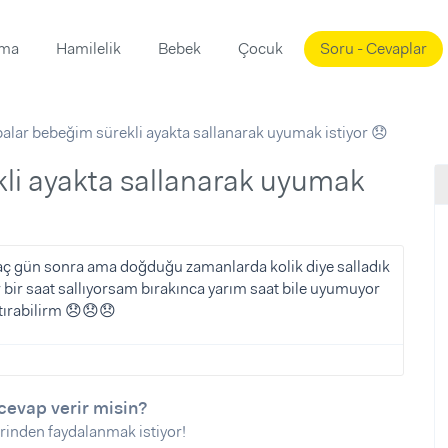
ama
Hamilelik
Bebek
Çocuk
Soru - Cevaplar
Süslemeleri
ama
lar bebeğim sürekli ayakta sallanarak uyumak istiyor 😞
ta
ı
ı
ısı
 Mekanı
mi)
üsleme
i
aç gün sonra ama doğduğu zamanlarda kolik diye salladık
bir saat sallıyorsam bırakınca yarım saat bile uyumuyor
i
tırabilirm 😞😞😞
u
ünü
i
cevap verir misin?
rinden faydalanmak istiyor!