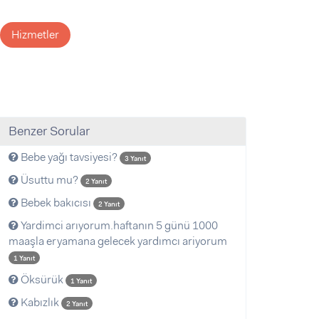
Hizmetler
Benzer Sorular
Bebe yağı tavsiyesi?
3 Yanıt
Üsuttu mu?
2 Yanıt
Bebek bakıcısı
2 Yanıt
Yardimci arıyorum.haftanın 5 günü 1000
maaşla eryamana gelecek yardımcı ariyorum
1 Yanıt
Öksürük
1 Yanıt
Kabızlık
2 Yanıt