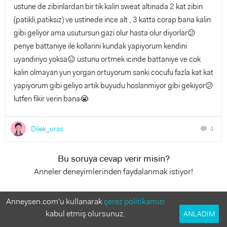
ustune de zibinlardan bir tik kalin sweat altinada 2 kat zibin
(patikli,patiksiz) ve ustinede ince alt , 3 katta corap bana kalin
gibi geliyor ama usutursun gazi olur hasta olur diyorlar😕
penye battaniye ile kollarini kundak yapiyorum kendini
uyandiriyo yoksa😑 ustunu ortmek icinde battaniye ve cok
kalin olmayan yun yorgan ortuyorum sanki cocufu fazla kat kat
yapiyorum gibi geliyo artik buyudu hoslanmiyor gibi gekiyor😕
lutfen fikir verin bana😭
Dilek_uras
4
chat
Bu soruya cevap verir misin?
Anneler deneyimlerinden faydalanmak istiyor!
2 Cevap
Anneysen.com'u kullanarak
çerez politikamızı
kabul etmiş olursunuz.
ANLADIM
Almira sevgi